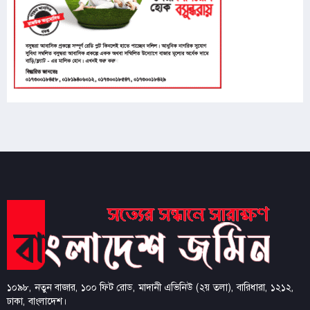
৮
কার্যক্রম নিষিদ্ধ আ.কর্মীদের উদ্দেশে যে বার্তা দিলেন
তাসনিম জারা
৯
সালমান শাহ হত্যা মামলায় ডন আটক
১০
নতুন দায়িত্বে প্রতিমন্ত্রী ববি হাজ্জাজ
১১
জুলাই গণ-অভ্যুত্থানের তথ্যচিত্রে অনিচ্ছাকৃত ‘ত্রুটি’র
বিষয়ে দুঃখ প্রকাশ
১২
মাগুরায় সাকিব আল হাসানের বাড়িতে আগুন
১৩
শেখ হাসিনার বক্তব্য ইস্যুতে পররাষ্ট্র মন্ত্রণালয়ের বিবৃতি
১০৯৮, নতুন বাজার, ১০০ ফিট রোড, মাদানী এভিনিউ (২য় তলা), বারিধারা, ১২১২,
১৪
থানা হেফাজত থেকে অবশেষে মুক্তি পেল হাতি
ঢাকা, বাংলাদেশ।