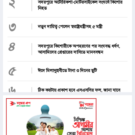
২
সদরপুরে অটোরিকশা-মোটরসাইকেল সংঘর্ষে কিশোর
নিহত
৩
নতুন দায়িত্ব পেলেন স্বরাষ্ট্রমন্ত্রীসহ ৫ মন্ত্রী
৪
সদরপুরে কিশোরীকে অপহরণের পর সংঘবদ্ধ ধর্ষণ,
আসামিদের গ্রেপ্তারের দাবিতে মানববন্ধন
৫
ঈদে মিলাদুন্নবীতে টানা ৩ দিনের ছুটি
৬
ঠিক কয়টায় প্রকাশ হবে এসএসসির ফল, জানা যাবে
যেভাবে
৭
হরমুজ প্রণালি খুলতে যুক্তরাষ্ট্রকে ৬ শর্ত দিল ইরান, যা
আছে এতে