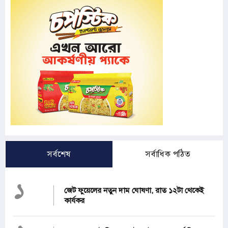
সর্বশেষ
সর্বাধিক পঠিত
১
জেট ফুয়েলের নতুন দাম ঘোষণা, রাত ১২টা থেকেই
কার্যকর