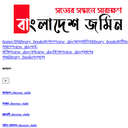
home
হোম
library_books
বাংলাদেশ
view_day
আন্তর্জাতিক
library_books
জাতীয়
সারাদেশ
view_day
অর্থ-
বাণিজ্য
view_day
খেলা
view_day
বিনোদন
view_day
প্রবাসের
খবর
library_books
অন্যান্য
বাংলাদেশ
×
বাংলাদেশ
chevron_right
অপরাধ
chevron_right
রাজধানী
chevron_right
আইন-আদালত
chevron_right