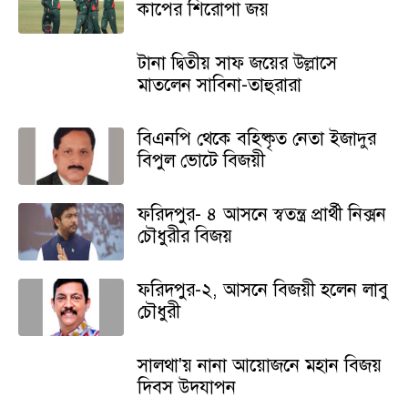
কাপের শিরোপা জয়
টানা দ্বিতীয় সাফ জয়ের উল্লাসে
মাতলেন সাবিনা-তাহুরারা
বিএনপি থেকে বহিষ্কৃত নেতা ইজাদুর
বিপুল ভোটে বিজয়ী
ফরিদপুর- ৪ আসনে স্বতন্ত্র প্রার্থী নিক্সন
চৌধুরীর বিজয়
ফরিদপুর-২, আসনে বিজয়ী হলেন লাবু
চৌধুরী
সালথা'য় নানা আয়োজনে মহান বিজয়
দিবস উদযাপন