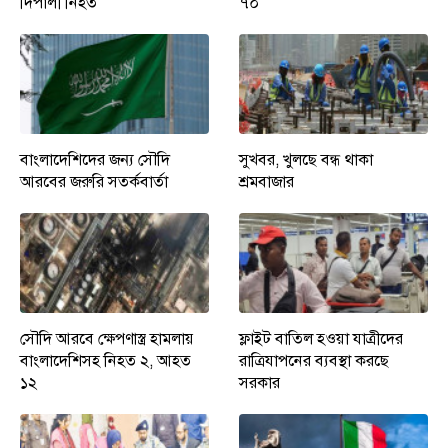
দিপালী নিহত
৭০
বাংলাদেশিদের জন্য সৌদি
সুখবর, খুলছে বন্ধ থাকা
আরবের জরুরি সতর্কবার্তা
শ্রমবাজার
সৌদি আরবে ক্ষেপণাস্ত্র হামলায়
ফ্লাইট বাতিল হওয়া যাত্রীদের
বাংলাদেশিসহ নিহত ২, আহত
রাত্রিযাপনের ব্যবস্থা করছে
১২
সরকার