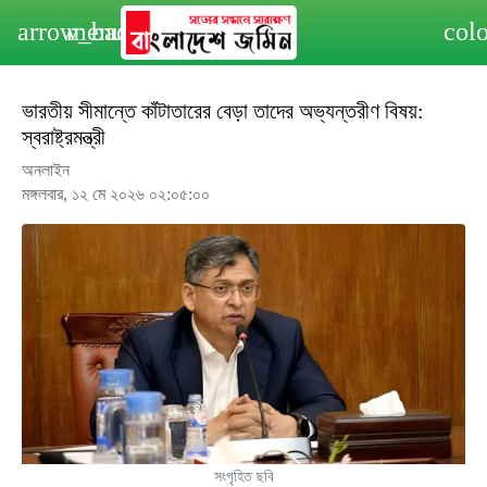
arrow_back
menu
col
ভারতীয় সীমান্তে কাঁটাতারের বেড়া তাদের অভ্যন্তরীণ বিষয়:
স্বরাষ্ট্রমন্ত্রী
অনলাইন
মঙ্গলবার, ১২ মে ২০২৬ ০২:০৫:০০
সংগৃহিত ছবি