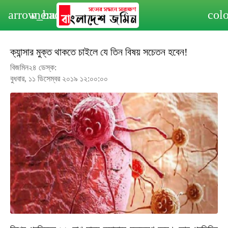
arrow_back
menu
col
ক্যান্সার মুক্ত থাকতে চাইলে যে তিন বিষয় সচেতন হবেন!
বিজমিন২৪ ডেস্ক:
বুধবার, ১১ ডিসেম্বর ২০১৯ ১২:০০:০০