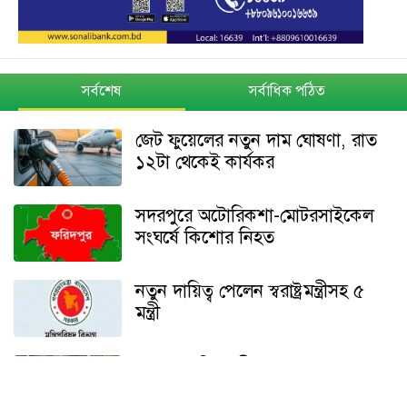
সর্বশেষ
সর্বাধিক পঠিত
জেট ফুয়েলের নতুন দাম ঘোষণা, রাত
১২টা থেকেই কার্যকর
সদরপুরে অটোরিকশা-মোটরসাইকেল
সংঘর্ষে কিশোর নিহত
নতুন দায়িত্ব পেলেন স্বরাষ্ট্রমন্ত্রীসহ ৫
মন্ত্রী
সদরপুরে কিশোরীকে অপহরণের পর
সংঘবদ্ধ ধর্ষণ, আসামিদের গ্রেপ্তারের