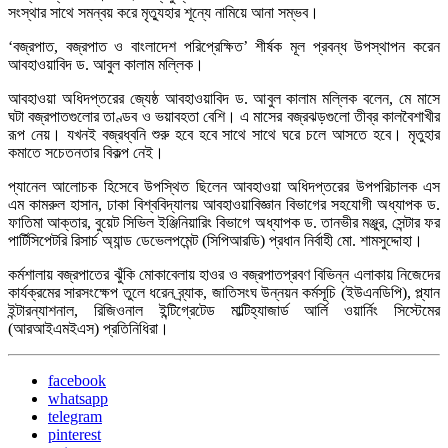
সংস্থার সাথে সমন্বয় করে মৃত্যুহার শূন্যে নামিয়ে আনা সম্ভব।
‘বজ্রপাত, বজ্রপাত ও বাংলাদেশ পরিপ্রেক্ষিত’ শীর্ষক মূল প্রবন্ধ উপস্থাপন করেন
আবহাওয়াবিদ ড. আবুল কালাম মল্লিক।
আবহাওয়া অধিদপ্তরের জ্যেষ্ঠ আবহাওয়াবিদ ড. আবুল কালাম মল্লিক বলেন, মে মাসে
ঘটা বজ্রপাতগুলোর তাণ্ডব ও ভয়াবহতা বেশি। এ মাসের বজ্রঝড়গুলো তীব্র কালবৈশাখীর
রূপ নেয়। যখনই বজ্রধ্বনি শুরু হবে হবে সাথে সাথে ঘরে চলে আসতে হবে। মৃতুহার
কমাতে সচেতনতার বিকল্প নেই।
প্যানেল আলোচক হিসেবে উপস্থিত ছিলেন আবহাওয়া অধিদপ্তরের উপপরিচালক এস
এম কামরুল হাসান, ঢাকা বিশ্ববিদ্যালয় আবহাওয়াবিজ্ঞান বিভাগের সহযোগী অধ্যাপক ড.
ফাতিমা আক্তার, বুয়েট সিভিল ইঞ্জিনিয়ারিং বিভাগে অধ্যাপক ড. তানভীর মঞ্জুর, সেন্টার ফর
পার্টিসিপেটরি রিসার্চ অ্যান্ড ডেভেলপমেন্ট (সিপিআরডি) প্রধান নির্বাহী মো. শামসুদ্দোহা।
কর্মশালায় বজ্রপাতের ঝুঁকি মোকাবেলায় হাওর ও বজ্রপাতপ্রবণ বিভিন্ন এলাকায় নিজেদের
কার্যক্রমের সারসংক্ষেপ তুলে ধরেন ব্র্যাক, জাতিসংঘ উন্নয়ন কর্মসূচি (ইউএনডিপি), প্ল্যান
ইন্টারন্যাশনাল, রিজিওনাল ইন্টিগ্রেটেড মাল্টিহ্যাজার্ড আর্লি ওয়ার্নিং সিস্টেমের
(আরআইএমইএস) প্রতিনিধিরা।
facebook
whatsapp
telegram
pinterest