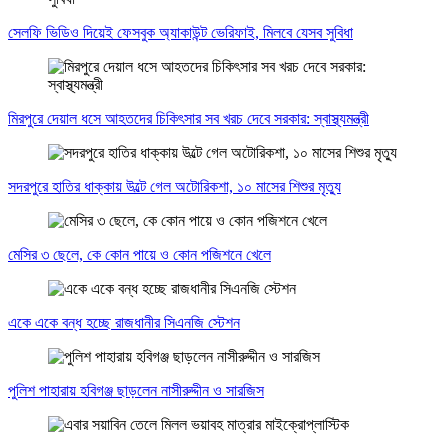
সেলফি ভিডিও দিয়েই ফেসবুক অ্যাকাউন্ট ভেরিফাই, মিলবে যেসব সুবিধা
মিরপুরে দেয়াল ধসে আহতদের চিকিৎসার সব খরচ দেবে সরকার: স্বাস্থ্যমন্ত্রী
সদরপুরে হাতির ধাক্কায় উল্টে গেল অটোরিকশা, ১০ মাসের শিশুর মৃত্যু
মেসির ৩ ছেলে, কে কোন পায়ে ও কোন পজিশনে খেলে
একে একে বন্ধ হচ্ছে রাজধানীর সিএনজি স্টেশন
পুলিশ পাহারায় হবিগঞ্জ ছাড়লেন নাসীরুদ্দীন ও সারজিস