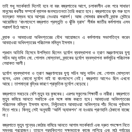
তাই শুধু সতর্কবার্তা দিলেই হবে না বরং বজ্রপাতের আগে, চলাকালীন এবং পরে সাধারণ
মানুষের করণীয় সম্পর্কে ব্যাপক জনসচেতনতা তৈরি করতে হবে। বজ্রপাতের শব্দ শুরু হলে
যতদ্রুত সম্ভব ঘরে আশ্রয় নেওয়ার পরামর্শ। আজ সোমবার রাজধানী ব্র্যাক সেন্টারে
আয়োজিত ‘বাংলাদেশে বজ্রপাত প্রস্তুতি ও ঝুঁকি হ্রাস’ শীর্ষক জাতীয় কর্মশালায় এসব
পরামর্শ উঠে আসে।
ব্র্যাক ও আবহাওয়া অধিদপ্তরের যৌথ আয়োজনে এ কর্মশালার সভাপতিত্ব করেন
আবহাওয়া অধিদপ্তরের পরিচালক মমিনুল ইসলাম।
প্রধান অতিথি হিসেবে উপস্থিত ছিলেন দুর্যোগ ব্যবস্থাপনা ও ত্রাণ মন্ত্রণালয়ের যুগ্ম
সচিব আবু দাউদ মো. গোলাম মোস্তাফা, ব্র্যাকের দুর্যোগ ব্যবস্থাপনা কর্মসূচির পরিচালক
লেয়াকত আলী।
দুর্যোগ ব্যবস্থাপনা ও ত্রাণ মন্ত্রণালয়ের যুগ্ম সচিব আবু দাউদ মো. গোলাম মোস্তফা
বলেন, এমন কোনো দূর্যোগ নাই যা বাংলাদেশে নেই। বজ্রপাত আগেও ছিল এখনো
আছে। তাপমাত্রা বৃদ্ধির কারণে প্রাকৃতিক দূর্যোগ বেড়েছে।
বজ্রপাতে সবচেয়ে বেশি মৃত্যু হয় কৃষকের। এরপর স্কুলের শিক্ষার্থী ও নারীরা। বজ্রপাতে
মৃত্যু কমিয়ে আনতে সবাইকে এক সঙ্গে কাজ করতে হবে। আবহাওয়া অধিদপ্তরের
পরিচালক মমিনুল ইসলাম বলেন, নিখুঁতভাবে আবহাওয়া অধিদপ্তর পাঁচ দিনের পূর্বাভাস
দিতে পারে। কিন্তু সেই অনুযায়ী ‘আর্লি অ্যাকশন’ না হওয়ায় প্রাণহানি ঠেকানো যাচ্ছে
না।
বজ্রপাতে মৃত্যু শূন্যের কোঠায় নামিয়ে আনতে আগাম সতর্কবার্তা এবং দ্রুত পদক্ষেপ নিতে
সমন্বয় প্রয়োজন। তাহলে প্রযুক্তিগত সক্ষমতাকে কাজে লাগিয়ে এবং মাঠ পর্যায়ের