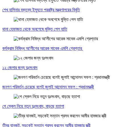
শেখ হাসিনার বক্তব্য ইস্যুতে পররাষ্ট্র মন্ত্রণালয়ের বিবৃতি
থানা হেফাজত থেকে অবশেষে মুক্তি পেল হাতি
কর্যক্রাম নিষিদ্ধ আ'লীগের আরেক সাবেক এমপি গ্রেপ্তার
১২ জেলার জন্য দুঃসংবাদ
জনগণ পরিবর্তন চেয়েছে বলেই জুলাই আন্দোলন সফল : প্রধানমন্ত্রী
পে স্কেল নিয়ে নতুন দুঃসংবাদ, বাড়ছে হতাশা
তীব্র যানজট, সড়কেই সন্তান প্রসব করলেন আমীর হামজার স্ত্রী