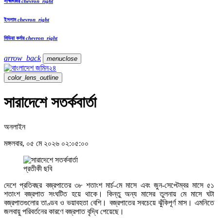
সাক্ষাৎকার
chevron_right
ইসলাম
chevron_right
মিডিয়া কর্নার
chevron_right
arrow_back
menu
close
color_lens_outline
সারাদেশে সতর্কবার্তা
অনলাইন
মঙ্গলবার, ০৫ মে ২০২৬ ০২:০৫:০০
প্রতীকী ছবি
দেশে প্রতিবছর বজ্রপাতের ৩৮ শতাংশ মার্চ-মে মাসে এবং জুন-সেপ্টেম্বর মাসে ৫১
শতাংশ বজ্রপাত সংঘটিত হয়ে থাকে। কিন্তু অন্য মাসের তুলনায় মে মাসে ঘটা
বজ্রপাতগুলোর তাণ্ডব ও ভয়াবহতা বেশি। বজ্রপাতের সবচেয়ে ঝুঁকিপূর্ণ মাস। এমনিতে
জলবায়ু পরিবর্তনের কারণে বজ্রপাত বৃদ্ধি পেয়েছে।