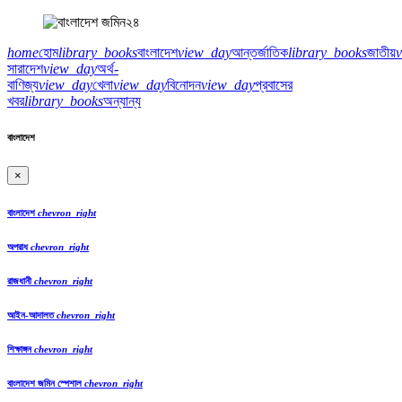
home
হোম
library_books
বাংলাদেশ
view_day
আন্তর্জাতিক
library_books
জাতীয়
সারাদেশ
view_day
অর্থ-
বাণিজ্য
view_day
খেলা
view_day
বিনোদন
view_day
প্রবাসের
খবর
library_books
অন্যান্য
বাংলাদেশ
×
বাংলাদেশ
chevron_right
অপরাধ
chevron_right
রাজধানী
chevron_right
আইন-আদালত
chevron_right
শিক্ষাঙ্গন
chevron_right
বাংলাদেশ জমিন স্পেশাল
chevron_right