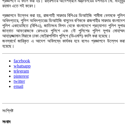
প্রজ্ঞাপনে এ বদলি করা হয়। রাষ্ট্রপতির আদেশক্রমে মন্ত্রণালয়ের উপসচিব মো. মাহবুবুর
রহমান এতে সই করেন।
প্রজ্ঞাপনে উল্লেখ করা হয়, রাজশাহী সারদার বিপিএর ডিআইজি শামীমা বেগমকে পুলিশ
অধিদপ্তরে, পুলিশ অধিদপ্তরের ডিআইজি বাসুদেব বণিককে রাজশাহীর সারদার বাংলাদেশ
পুলিশ একাডেমিতে (বিপিএ), জাতিসংঘ মিশন থেকে বাংলাদেশে প্রত্যাগত পুলিশ সুপার
জান্নাত আফরোজকে রেলওয়ে পুলিশে এবং নৌ পুলিশের পুলিশ সুপার মোহাম্মদ
আহাদুজ্জামান মিয়াকে ঢাকা মেট্রোপলিটন পুলিশে (ডিএমপি) বদলি করা হয়েছে।
জনস্বার্থে জারিকৃত এ আদেশ অবিলম্বে কার্যকর হবে বলেও প্রজ্ঞাপনে উল্লেখ করা
হয়েছে।
facebook
whatsapp
telegram
pinterest
twitter
email
সংশ্লিষ্ট
সংবাদ