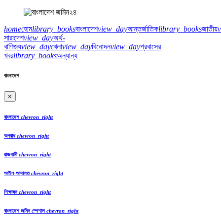
home
হোম
library_books
বাংলাদেশ
view_day
আন্তর্জাতিক
library_books
জাতীয়
সারাদেশ
view_day
অর্থ-
বাণিজ্য
view_day
খেলা
view_day
বিনোদন
view_day
প্রবাসের
খবর
library_books
অন্যান্য
বাংলাদেশ
×
বাংলাদেশ
chevron_right
অপরাধ
chevron_right
রাজধানী
chevron_right
আইন-আদালত
chevron_right
শিক্ষাঙ্গন
chevron_right
বাংলাদেশ জমিন স্পেশাল
chevron_right