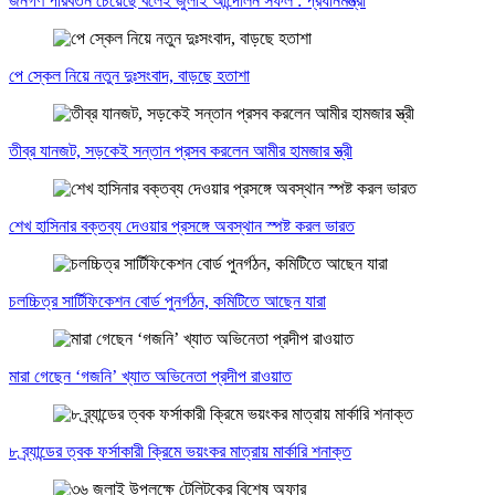
জনগণ পরিবর্তন চেয়েছে বলেই জুলাই আন্দোলন সফল : প্রধানমন্ত্রী
পে স্কেল নিয়ে নতুন দুঃসংবাদ, বাড়ছে হতাশা
তীব্র যানজট, সড়কেই সন্তান প্রসব করলেন আমীর হামজার স্ত্রী
শেখ হাসিনার বক্তব্য দেওয়ার প্রসঙ্গে অবস্থান স্পষ্ট করল ভারত
চলচ্চিত্র সার্টিফিকেশন বোর্ড পুনর্গঠন, কমিটিতে আছেন যারা
মারা গেছেন ‘গজনি’ খ্যাত অভিনেতা প্রদীপ রাওয়াত
৮ ব্র্যান্ডের ত্বক ফর্সাকারী ক্রিমে ভয়ংকর মাত্রায় মার্কারি শনাক্ত