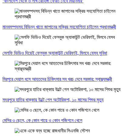
‘বাংলাদেশ থেকে ৩ লাখ রোহিঙ্গা ফেরত নেবে মিয়ানমার’
মানবসম্পদসহ বিভিন্ন খাতে জাপানের সক্রিয় সহযোগিতা চাইলেন প্রধানমন্ত্রী
সেলফি ভিডিও দিয়েই ফেসবুক অ্যাকাউন্ট ভেরিফাই, মিলবে যেসব সুবিধা
মিরপুরে দেয়াল ধসে আহতদের চিকিৎসার সব খরচ দেবে সরকার: স্বাস্থ্যমন্ত্রী
সদরপুরে হাতির ধাক্কায় উল্টে গেল অটোরিকশা, ১০ মাসের শিশুর মৃত্যু
মেসির ৩ ছেলে, কে কোন পায়ে ও কোন পজিশনে খেলে