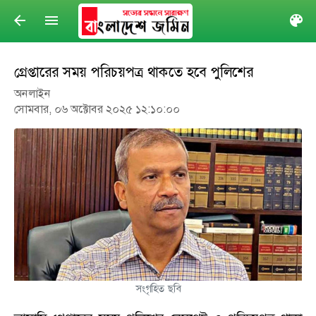
arrow_back
menu
col
গ্রেপ্তারের সময় পরিচয়পত্র থাকতে হবে পুলিশের
অনলাইন
সোমবার, ০৬ অক্টোবর ২০২৫ ১২:১০:০০
সংগৃহিত ছবি