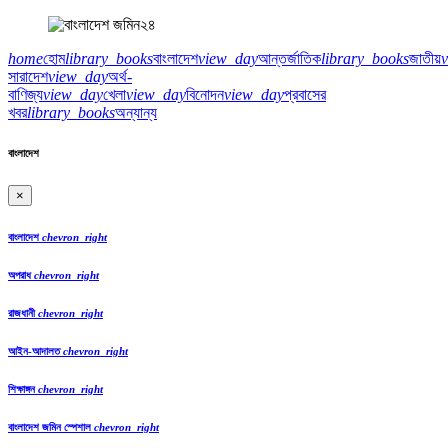
home
হোম
library_books
বাংলাদেশ
view_day
আন্তর্জাতিক
library_books
জাতীয়
সারাদেশ
view_day
অর্থ-
বাণিজ্য
view_day
খেলা
view_day
বিনোদন
view_day
প্রবাসের
খবর
library_books
অন্যান্য
বাংলাদেশ
×
বাংলাদেশ
chevron_right
অপরাধ
chevron_right
রাজধানী
chevron_right
আইন-আদালত
chevron_right
শিক্ষাঙ্গন
chevron_right
বাংলাদেশ জমিন স্পেশাল
chevron_right