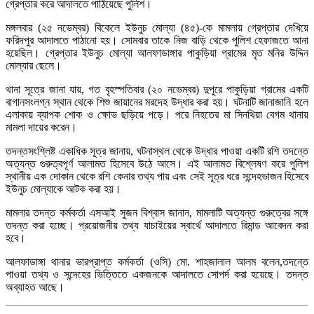
গ্রেপ্তার করে আদালতে পাঠিয়েছে পুলিশ।
মঙ্গলবার (২৫ নভেম্বর) বিকেলে ইউনুচ মোল্যা (৪৫)-কে মামলায় গ্রেপ্তার দেখিয়ে
ফরিদপুর আদালতে পাঠানো হয়। সোমবার তাকে নিজ বাড়ি থেকে পুলিশ হেফাজতে আনা
হয়েছিল। গ্রেপ্তার ইউনুচ মোল্যা আলফাডাঙ্গার পাকুড়িয়া গ্রামের মৃত মনির উদ্দিন
মোল্যার ছেলে।
থানা সূত্রে জানা যায়, গত বৃহস্পতিবার (২০ নভেম্বর) দুপুরে পাকুড়িয়া গ্রামের একটি
বাগানসংলগ্ন স্থান থেকে শিশু জায়ানের মরদেহ উদ্ধার করা হয়। ঘটনাটি জানাজানি হলে
এলাকায় ব্যাপক শোক ও ক্ষোভ ছড়িয়ে পড়ে। পরে নিহতের মা সিনথিয়া বেগম থানায়
মামলা দায়ের করেন।
তদন্তসংশ্লিষ্ট একাধিক সূত্র জানায়, ঘটনাস্থল থেকে উদ্ধার পাওয়া একটি রশি তদন্তে
অত্যন্ত গুরুত্বপূর্ণ আলামত হিসেবে উঠে আসে। এই আলামত বিশ্লেষণ করে পুলিশ
স্থানীয় এক দোকান থেকে রশি কেনার তথ্য পায় এবং সেই সূত্র ধরে সন্দেহভাজন হিসেবে
ইউনুচ মোল্যাকে আটক করা হয়।
মামলার তদন্ত কর্মকর্তা এসআই সুজন বিশ্বাস জানান, মামলাটি অত্যন্ত গুরুত্বের সঙ্গে
তদন্ত করা হচ্ছে। প্রয়োজনীয় তথ্য যাচাইয়ের স্বার্থে আদালতে রিমান্ড আবেদন করা
হবে।
আলফাডাঙ্গা থানার ভারপ্রাপ্ত কর্মকর্তা (ওসি) মো. শাহজালাল আলম বলেন,তদন্তে
পাওয়া তথ্য ও সন্দেহের ভিত্তিতে একজনকে আদালতে সোপর্দ করা হয়েছে। তদন্ত
অব্যাহত আছে।