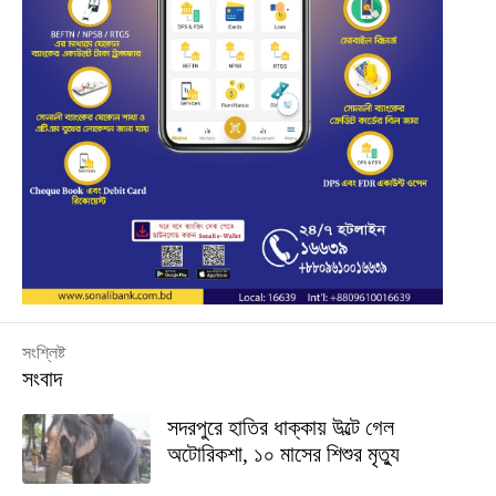
সংশ্লিষ্ট
সংবাদ
সদরপুরে হাতির ধাক্কায় উল্টে গেল
অটোরিকশা, ১০ মাসের শিশুর মৃত্যু