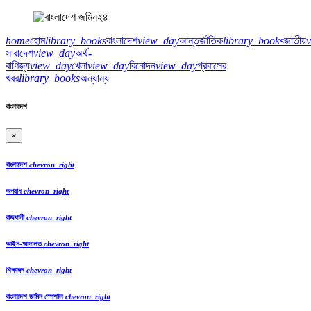
home
হোম
library_books
বাংলাদেশ
view_day
আন্তর্জাতিক
library_books
জাতীয়
সারাদেশ
view_day
অর্থ-
বাণিজ্য
view_day
খেলা
view_day
বিনোদন
view_day
প্রবাসের
খবর
library_books
অন্যান্য
বাংলাদেশ
×
বাংলাদেশ
chevron_right
অপরাধ
chevron_right
রাজধানী
chevron_right
আইন-আদালত
chevron_right
শিক্ষাঙ্গন
chevron_right
বাংলাদেশ জমিন স্পেশাল
chevron_right