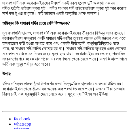
সাধারণ সর্দি এবং করোনাভাইরাসের উপসর্গ একই রকম হলেও দুটি অবস্থা এক নয়।
যদিও দুটোই ভাইরাস দ্বারা সৃষ্ট। যদিও সাধারণ সর্দি রাইনোভাইরাস দ্বারা সৃষ্ট আর করোনা
সার্স কভ টু এর মাধ্যমে। দুটি ভাইরাস একটি অন্যটির থেকে আলাদা।
ওমিক্রন কি সাধারণ সর্দির চেয়ে বেশি বিপজ্জনক?
মূল কারণগুলি ছাড়াও, সাধারণ সর্দি এবং করোনাভাইরাসের তীব্রতার বিভিন্ন স্তর রয়েছে।
করোনাভাইরাস সংক্রমণ একটি সাধারণ সর্দি-কাশির তুলনায় অনেক বেশি গুরুতর এবং এতে
হাসপাতালে ভর্তি হওয়া লাগতে পারে এবং এমনকি দীর্ঘমেয়াদী পার্শ্বপ্রতিক্রিয়াও হতে
পারে, যা সাধারণ সর্দি-কাশির ক্ষেত্রে হয় না। সাধারণ সর্দি-কাশিতে ভুগছেন এমন লোকেরা
সাধারণত ৭ থেকে ১০ দিনের মধ্যে সুস্থ হয়ে যায়। করোনাভাইরাসের ক্ষেত্রে, প্রাথমিক
সংক্রমণের পরে কয়েক মাস পরেও এর লক্ষণগুলো থেকে যেতে পারে। এমনকি হাসপাতালে
ভর্তি এবং মৃত্যু পর্যন্ত হতে পারে।
উপায়:
যদিও ওমিক্রন হালকা ঠান্ডা উপসর্গের মতো কিন্তুএটিকে হালকাভাবে নেওয়া উচিত নয়।
করোনাভাইরাস থেকে ঠাণ্ডা সহ অনেক অঙ্গ প্রভাবিত হতে পারে। এজন্য টিকা নেওয়ার
বিকল্প নেই এবং স্বাস্থ্যবিধি মেনে চলতে হবে। সূত্র: দ্যা টাইমস অব ইন্ডিয়া
facebook
whatsapp