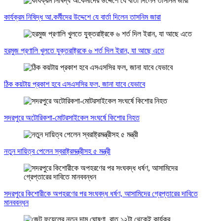
কার্যক্রম নিষিদ্ধ আ.কর্মীদের উদ্দেশে যে বার্তা দিলেন তাসনিম জারা
হরমুজ প্রণালি খুলতে যুক্তরাষ্ট্রকে ৬ শর্ত দিল ইরান, যা আছে এতে
ঠিক কয়টায় প্রকাশ হবে এসএসসির ফল, জানা যাবে যেভাবে
সদরপুরে অটোরিকশা-মোটরসাইকেল সংঘর্ষে কিশোর নিহত
নতুন দায়িত্ব পেলেন স্বরাষ্ট্রমন্ত্রীসহ ৫ মন্ত্রী
সদরপুরে কিশোরীকে অপহরণের পর সংঘবদ্ধ ধর্ষণ, আসামিদের গ্রেপ্তারের দাবিতে
মানববন্ধন