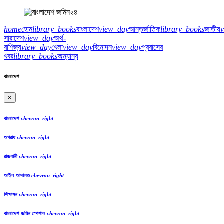
home
হোম
library_books
বাংলাদেশ
view_day
আন্তর্জাতিক
library_books
জাতীয়
সারাদেশ
view_day
অর্থ-
বাণিজ্য
view_day
খেলা
view_day
বিনোদন
view_day
প্রবাসের
খবর
library_books
অন্যান্য
বাংলাদেশ
×
বাংলাদেশ
chevron_right
অপরাধ
chevron_right
রাজধানী
chevron_right
আইন-আদালত
chevron_right
শিক্ষাঙ্গন
chevron_right
বাংলাদেশ জমিন স্পেশাল
chevron_right