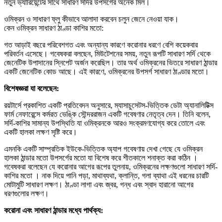
নতুন ভ্যারিয়েন্টের সাথে সাধারণ সর্দির উপসর্গের অনেক মিল।
ওমিক্রন ও সাধারণ ফ্লু কীভাবে আলাদা করবেন চলুন জেনে নেওয়া যাক।
কেন ওমিক্রন সাধারণ ঠাণ্ডা কাশির মতো:
গত আড়াই বছরে পরিবেশগত এবং অন্যান্য কারণে করোনার ধরণে বেশি কয়েকবার
পরিবর্তন এসেছে। গবেষকরা বলছেন, মিউটেশনের সময়, নতুন রূপটি সাধারণ সর্দি থেকে
জেনেটিক উপাদানের স্নিপেট অর্জন করেছিল। তার অর্থ ওমিক্রনের ভিতরে সাধারণ ঠান্ডার
একটি জেনেটিক কোড আছে। এই কারণে, ওমিক্রনের উপসর্গ সাধারণ ঠাণ্ডার মতো।
বিশেষজ্ঞরা যা বলেছেন:
রয়টার্সে প্রকাশিত একটি প্রতিবেদন অনুসারে, ম্যাসাচুসেটস-ভিত্তিক ডেটা অ্যানালিটিক্স
ফার্ম নেফারেন্সে কর্মরত ভেঙ্কি সৌন্দররাজন একটি গবেষণার নেতৃত্ব দেন। তিনি বলেন,
সর্দি-কাশির সামান্য উপস্থিতি যা ওমিক্রনকে আরও সংক্রমণযোগ্য করে তোলে এবং
একটি হালকা লক্ষণ সৃষ্টি করে।
এমনকি একটি সাম্প্রতিক ইউকে-ভিত্তিক অ্যাপ গবেষণায় দেখা গেছে যে ওমিক্রন
হালকা ঠান্ডার মতো উপসর্গের মতো যা বিশেষ করে শীতকালে শনাক্ত করা কঠিন ।
গবেষকরা বলেছেন যে করোনার আগের রূপের তুলনায়, ওমিক্রনের লক্ষণগুলো সাধারণ সর্দি-
কাশির মতো । নাক দিয়ে পানি পড়া, মাথাব্যথা, ক্লান্তি, গলা ব্যাথা এই ধরনের চারটি
মোটামুটি সাধারণ লক্ষণ। ঠাণ্ডা লাগা এবং জ্বর, গন্ধ এবং স্বাদ হারানো আগের
ধরণগুলোর লক্ষণ।
করোনা এবং সাধারণ ঠান্ডার মধ্যে পার্থক্য: