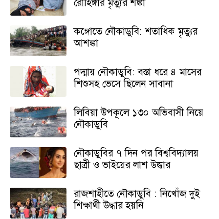
রোহিঙ্গার মৃত্যুর শঙ্কা
কঙ্গোতে নৌকাডুবি: শতাধিক মৃত্যুর
আশঙ্কা
পদ্মায় নৌকাডুবি: বস্তা ধরে ৪ মাসের
শিশুসহ ভেসে ছিলেন সাবানা
লিবিয়া উপকূলে ১৩০ অভিবাসী নিয়ে
নৌকাডুবি
নৌকাডুবির ৭ দিন পর বিশ্ববিদ্যালয়
ছাত্রী ও ভাইয়ের লাশ উদ্ধার
রাজশাহীতে নৌকাডুবি : নিখোঁজ দুই
শিক্ষার্থী উদ্ধার হয়নি