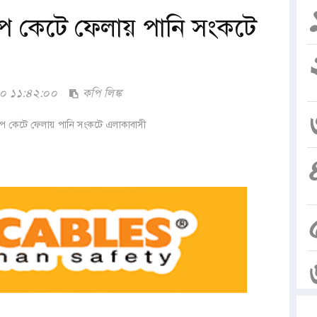
ইপ কেটে ফেলায় পানি সংকটে
০২০ ১১:৪২:০০
কপি লিঙ্ক