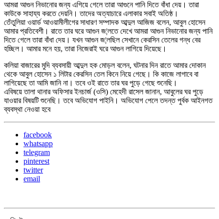
আমরা আগুন নিভানোর জন্য এগিয়ে গেলে তারা আগুনে পানি দিতে বাঁধা দেয়। তারা
কাউকে সাহায্য করতে দেয়নি। তাদের অত্যাচারে এলাকার সবাই অতিষ্ঠ।
তেঁতুলিয়া ওয়ার্ড আওয়ামীলীগের সাধারণ সম্পাদক আব্দুল আজিজ বলেন, আবুল হোসেন
আমার প্রতিবেশী। রাতে তার ঘরে আগুন জ¦লতে দেখে আমরা আগুন নিভানোর জন্য পানি
দিতে গেলে তারা বাঁধা দেয়। যখন আগুন জ¦লছিল সেখানে কেরসিন তেলের গন্ধ বের
হচ্ছিল। আমার মনে হয়, তারা নিজেরাই ঘরে আগুন লাগিয়ে দিয়েছে।
কলিয়া বাজারের মুদি ব্যবসায়ী আব্দুল হক মোড়ল বলেন, ঘটনার দিন রাতে আমার দোকান
থেকে আবুল হোসেন ১ লিটার কেরসিন তেল কিনে নিয়ে গেছে। কি কাজে লাগাবে বা
লাগিয়েছে তা আমি জানি না। তবে ওই রাতে তার ঘর পুড়ে গেছে শুনেছি।
এবিষয়ে তালা থানার অফিসার ইনচার্জ (ওসি) মেহেদী রাসেল জানান, আবুলের ঘর পুড়ে
যাওয়ার বিষয়টি শুনেছি। তবে অভিযোগ পাইনি। অভিযোগ পেলে তদন্ত পুর্বক আইনগত
ব্যবস্থা নেওয়া হবে
facebook
whatsapp
telegram
pinterest
twitter
email