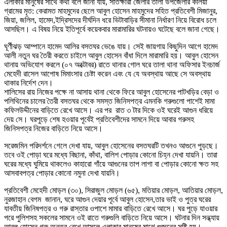
এলাকার মানুষের সাথে কথা বলে জানা যায়, সাতক্ষীরা জেলার তালা উপজেলার কলিয়া
গ্রামের মৃত: কেরামত মাহমুদের ছেলে আবুল হোসেন মাহমুদের সহিত প্রতিবেশী মিজানুর,
জিয়া, জলিল, হামেদ,ইদ্রিসদের দীর্ঘদিন ধরে ভিটাবাড়ির সীমানা নির্ধারণ নিয়ে বিরোধ চলে
আসছিল। এ বিষয় নিয়ে ইতিপূর্বে কয়েকবার মারামারির ঘটনায়ও ঘটেছে বলে জানা গেছে।
ঘূর্ণীঝড় আম্পানে হামেদ আলির বসতঘর ভেঙে যায়। সেই জায়গায় কিছুদিন আগে হামেদ
আলী নতুন ঘর তৈরী করতে চাইলে আবুল হোসেন বাঁধা দিলে মারামারি হয়। আবুল হোসেন
থানায় অভিযোগ করলে (০৭ অক্টোবর) রাতে থানার গোল ঘরে তালা থানা অফিসার ইনচার্জ
মেহেদী রাসেল আপোষ মিমাংসার চেষ্টা করেন এবং যে যে অবস্থায় আছে সে অবস্থায়
থাকার নির্দেশ দেন।
শালিসের রায় নিজের পক্ষে না আসায় থানা থেকে ফিরে আবুল হোসেনের পাটখড়ির বেড়া ও
পলিথিনের চালের তৈরী বসতঘর থেকে সমস্ত জিনিসপত্র এমনকি গরুগুলো পাশেই মামা
কফিলউদ্দীনের বাড়িতে রেখে আসে। এর পর রাত ৩ টার দিকে ওই ঘরেই আগুন ধরিয়ে
দেয় সে। ঘরপুড়ে শেষ হওয়ার পূর্বেই প্রতিবেশীদের সামনে দিয়ে আবার গরুসহ
জিনিসপত্র নিজের বাড়িতে নিয়ে আসে।
সরেজমিন পরিদর্শনে গেলে দেখা যায়, আবুল হোসেনের বসতঘরটি তখনও আগুনে পুড়ছে।
তবে ওই পোড়া ঘরে মধ্যে বিছানা, কাঁথা, বালিশ পোড়ার কোনো চিহ্ন দেখা যায়নি। তারা
ঘরের মধ্যে ঘুমিয়ে থাকলেও কাহারো গাঁয়ে আগুনের তাপ লাগা বা পোড়ার কোনো ক্ষত সহ
আসবাবপত্র পোড়ার কোনো নমুনা দেখা যায়নি।
প্রতিবেশী মেহেদী মোড়ল (৩০), সিরাজুল মোড়ল (৬৫), মতিয়ার মোড়ল, আতিয়ার মোড়ল,
নুরজাহান বেগম জানান, ঘরে আগুন দেয়ার পূর্বে আবুল হোসেন,তার ভাই ও পুত্র ঘরের
যাবতীয় জিনিষপত্র ও গরু রাস্তার ওপাশে মামার বাড়িতে রেখে আসে। ঘর পুড়ে যাওয়ার
পরে পুলিশসহ সকলের সামনে ওই রাতে গরুগুলি বাড়িতে নিয়ে আসে। ঘটনার দিন সন্ধ্যায়
আবুল হোসেন গরু অনত্র রেখে আসলে এলাকার মানুষের মাঝে গুজ্ঞনের সৃষ্টি হয়।