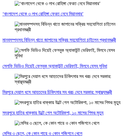
‘বাংলাদেশ থেকে ৩ লাখ রোহিঙ্গা ফেরত নেবে মিয়ানমার’
মানবসম্পদসহ বিভিন্ন খাতে জাপানের সক্রিয় সহযোগিতা চাইলেন প্রধানমন্ত্রী
সেলফি ভিডিও দিয়েই ফেসবুক অ্যাকাউন্ট ভেরিফাই, মিলবে যেসব সুবিধা
মিরপুরে দেয়াল ধসে আহতদের চিকিৎসার সব খরচ দেবে সরকার: স্বাস্থ্যমন্ত্রী
সদরপুরে হাতির ধাক্কায় উল্টে গেল অটোরিকশা, ১০ মাসের শিশুর মৃত্যু
মেসির ৩ ছেলে, কে কোন পায়ে ও কোন পজিশনে খেলে