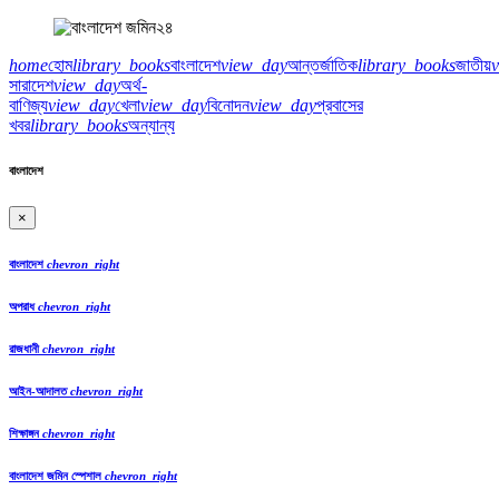
home
হোম
library_books
বাংলাদেশ
view_day
আন্তর্জাতিক
library_books
জাতীয়
সারাদেশ
view_day
অর্থ-
বাণিজ্য
view_day
খেলা
view_day
বিনোদন
view_day
প্রবাসের
খবর
library_books
অন্যান্য
বাংলাদেশ
×
বাংলাদেশ
chevron_right
অপরাধ
chevron_right
রাজধানী
chevron_right
আইন-আদালত
chevron_right
শিক্ষাঙ্গন
chevron_right
বাংলাদেশ জমিন স্পেশাল
chevron_right