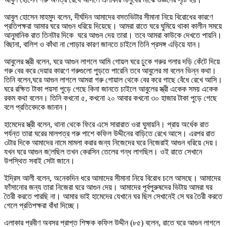
আবুল হোসেন মাহমুদ বলেন, দীর্ঘদিন আমাদের বসতভিটার সীমানা নিয়ে বিরোধের কারণে
প্রতিপক্ষরা আমার ঘরে আগুন ধরিয়ে দিয়েছে। আমরা রাতে ঘরে ঘুমিয়ে থাকা কালীন সময়ে
আনুমানিক রাত তিনটার দিকে ঘরে আগুন দেয় তারা। তবে আমরা কাউকে দেখতে পায়নি।
বিছানা, বালিশ ও কাঁথা না পোড়ার কারণ জানতে চাইলে তিনি প্রসঙ্গ এড়িয়ে যান।
আবুলের স্ত্রী বলেন, ঘরে আগুন লাগলে আমি গোয়ল ঘরে ঢুকে গরুর গলার দড়ি কেঁটে দিয়ে
গরু বের করে দেয়ার কারণে গরুগুলো পুড়তে পারেনি তবে আবুলের মা বলেন ভিন্ন কথা।
তিনি বলেন,ঘরে আগুন লাগলে আমরা গরু গোয়াল থেকে বের করে গাছে বেঁধে রেখে আসি।
ঘরে রক্ষিত টাকা পয়সা পুড়ে গেছে কিনা জানতে চাইলে আবুলের স্ত্রী একেক সময় একেক
রকম কথা বলেন। তিনি কখনো ৫, কখনো ২০ আবার কখনো ৩০ হাজার টাকা পুড়ে গেছে
বলে প্রতিবেদকে জানান।
হামেদের স্ত্রী বলেন, থানা থেকে ফিরে এসে সারারাত ওরা ঘুমায়নি। প্রায় অর্ধেক রাত
পর্যন্ত তারা ঘরের মালপত্র গরু পাশে কফিল উদ্দীনের বাড়িতে রেখে আসে। এরপর রাত
৩টার দিকে আমাদের নামে মামলা করার জন্য নিজেদের ঘরে নিজেরাই আগুন ধরিয়ে দেয়।
যখন ঘরে আগুন জ¦লছিল তখন কেরসিন তেলের গন্ধ লাগছিল। ওই রাতে সেখানে
উপস্থিত সবাই সেটা জানে।
ইদ্রিস আলী বলেন, অনেকদিন ধরে আমাদের সীমানা নিয়ে বিরোধ চলে আসছে। আমাদের
ফাঁসানোর জন্য তারা নিজেরা ঘরে আগুন দেয়। আমাদের পূর্বপুরুষদের ভিটায় আমরা ঘর
তৈরী করতে পারছি না। আমার ভাই হামেদের যেখানে ঘর ছিল সেখানেই সে ঘর তৈরী করতে
গেলে প্রতিপক্ষরা বাঁধা দিচ্ছে।
এলাকার প্রবীণ অবসর প্রাপ্ত শিক্ষক কফিল উদ্দীন (৮৫) বলেন, রাতে ঘরে আগুন লাগলে