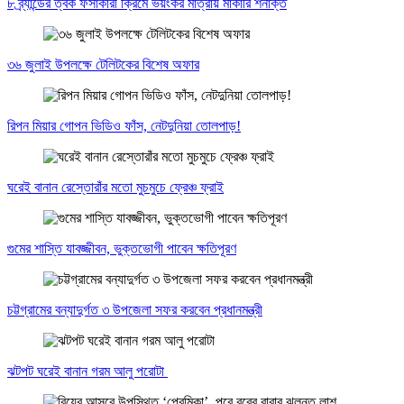
৮ ব্র্যান্ডের ত্বক ফর্সাকারী ক্রিমে ভয়ংকর মাত্রায় মার্কারি শনাক্ত
৩৬ জুলাই উপলক্ষে টেলিটকের বিশেষ অফার
রিপন মিয়ার গোপন ভিডিও ফাঁস, নেটদুনিয়া তোলপাড়!
ঘরেই বানান রেস্তোরাঁর মতো মুচমুচে ফ্রেঞ্চ ফ্রাই
গুমের শাস্তি যাবজ্জীবন, ভুক্তভোগী পাবেন ক্ষতিপূরণ
চট্টগ্রামের বন্যাদুর্গত ৩ উপজেলা সফর করবেন প্রধানমন্ত্রী
ঝটপট ঘরেই বানান গরম আলু পরোটা