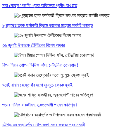
মারা গেছেন ‘গজনি’ খ্যাত অভিনেতা প্রদীপ রাওয়াত
৮ ব্র্যান্ডের ত্বক ফর্সাকারী ক্রিমে ভয়ংকর মাত্রায় মার্কারি শনাক্ত
৩৬ জুলাই উপলক্ষে টেলিটকের বিশেষ অফার
রিপন মিয়ার গোপন ভিডিও ফাঁস, নেটদুনিয়া তোলপাড়!
ঘরেই বানান রেস্তোরাঁর মতো মুচমুচে ফ্রেঞ্চ ফ্রাই
গুমের শাস্তি যাবজ্জীবন, ভুক্তভোগী পাবেন ক্ষতিপূরণ
চট্টগ্রামের বন্যাদুর্গত ৩ উপজেলা সফর করবেন প্রধানমন্ত্রী