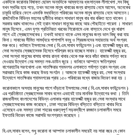
একদিকে করোনার বিষাক্ত ছোবল অন্যদিকে আম্ফানের ধ্বংসাত্বক লীলাখেলা ,সব কিছু
যখন স্থবির হয়ে পড়ে, তখন অনেক মানুষ খাবারের জন্য রাস্তায় নেমে আসেন, অনেকের
চাকুরি হারিয়ে ফেলে এমনকি মধ্যবিত্ত পরিবারের অনেক মানুষ রাস্তায় নেমে আসতেন।
রাজনৈতিক বিভিন্ন মহলের দুর্নীতির কারনে সাধারণ মানুষ বার বার বঞ্চিত হতে থাকেন ।
সরকার বরাদ্দ থাকলেও সেই ত্রান সাধারণ মানুষের কাছে আর পৌছাইতে পারেনা । সাধারণ
মানুষ হিসেবে , এমন দৃশ্য প্রতিনিয়ত খরবের শিরোনামে এবং বাস্তবে দেখে খুব খারাপ
লাগে এই স্বেচ্ছাসেবকের। তখনই ভাবতে থাকে এসব মানুষের জন্য ভাল কিছু করা যায়
কিনা। সাবাবের সীমিত সামর্থ্যরে পাশাপাশি বন্ধু ও প্রিয়জনদের সহায়তায় অর্থ সংগ্রহ
শুরু করে। বর্তমানে ইসলামের সেবা ( বি.এম.সাবাব ফাউন্ডেশন ) এবং হাফেজ্জী হুজুর রহ.
সেবা সংস্থার স্বেচ্ছাসেবক হিসেবে পরিশ্রম করে যাচ্ছেন সাবাব। হাফেজ্জী হুজুর রহ.
সেবা সংস্থা মানুষের বাসায় বাসায় রান্না খাবার থেকে শুরু করে কাঁচা বাজার পর্যন্ত করে
দেওয়ার উদ্যোগ নেয় সমস্ত লক-ডাউন জুরে । বর্তমানে আম্পানে ক্ষতিগ্রস্থ
বাগেরহাটের সরণখোলা এবং সাতক্ষিরার শ্যমনগর এলাকাতে পর্যাপ্ত ত্রান সংগ্রহ এবং
সরাবরাহ নিয়ে কাজ করছে উভয় সংগঠন । আজকে হাফেজ্জী হুজুর রহ. সেবা সংস্থার
উদ্যোগে সাতক্ষিরার শ্যামনগরের প্রায় ১৫০ পরিবারের মধ্যে বাজার বিতরণ করা হয় ।
করোনাকালে অসহায় মানুষের পাশে দাঁড়ানো ইসলামের সেবা ( বি.এম.সাবাব ফাউন্ডেশন )
এর প্রতিষ্ঠাতা স্বেচ্ছাসেবক সাবাব বলেন এভাবেই তার মানবিক উদ্যোগের কথা । তিনি
রাজধানীসহ বাংলাদেশের বিভিন্ন এলাকার প্রায় হাফেজ্জী হুজুর রহ সেবা সংস্থার সাথে
স্বেচ্ছাসেবকের কাজ করেছেন , ঢাকা শহরের বিভিন্ন বস্তিতে বস্তিতে খাবার দিয়ে
এসেছেন এবং সমস্ত ঢাকা শহরের গুরুত্বপূর্ণ সড়কদ্বীপে রমজান চলাকালীন সময়ে
ইফতারি বিতরন কাজে সরাসরি অংশগ্রহন করেছেন ।
বি.এম.সাবাব বলেন, শুধু করোনা বা আম্পাফ চলাকালীন সময়েই নয় সারা বছর যে কোন