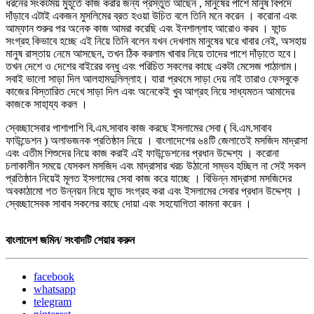
ধরনের সংকটময় মুহূর্তে কাজ করার জন্য প্রস্তুত আছেন , মানুষের পাশে মানুষ বিপদে
দাঁড়াবে এটাই একজন মুসলিমের ব্রত হওয়া উচিত বলে তিনি মনে করেন । করোনা এবং
আম্ফান শুরুর পর অনেক কাজ আমরা করেছি এবং ইনশাল্লাহ আরোও করব । ফান্ড
সংগ্রহ কিভাবে হচ্ছে এই নিয়ে তিনি বলেন যখন দেখলাম মানুষের ঘরে খাবার নেই, অসহায়
মানুষ রাস্তায় নেমে আসছেন, তখন ঠিক করলাম খাবার নিয়ে তাদের পাশে দাঁড়াতে হবে।
তখন দেশে ও দেশের বাইরের বন্ধু এবং পরিচিত সকলের কাছে একটা মেসেজ পাঠালাম।
সবাই ভালো সাড়া দিল আলহামদুলিল্লাহ। যারা প্রথমে সাড়া দেয় নাই তারাও ফেসবুকে
কাজের বিস্তারিত দেখে সাড়া দিল এবং অনেকেই খুব আগ্রহ নিয়ে সাধ্যমতন আমাদের
কাজকে সাহা্য্য করল ।
স্বেচ্ছাসেবার পাশাপাশি বি.এম.সাবাব কাজ করছে ইসলামের সেবা ( বি.এম.সাবাব
ফাউন্ডেশন ) অলাভজনক প্রতিষ্ঠান নিয়ে । বাংলাদেশের ৬৪টি জেলাতেই মসজিদ মাদ্রাসা
এবং এতীম শিশুদের নিয়ে কাজ করাই এই ফাউন্ডেশনের প্রধান উদ্দেশ্য । করোনা
চলাকালীন সময়ে যেসকল মসজিদ এবং মাদ্রাসার খরচ উঠানো সম্ভব হচ্ছিল না সেই সকল
প্রতিষ্ঠান নিয়েই মূলত ইসলামের সেবা কাজ করে যাচ্ছে । বিভিন্ন মাদ্রাসা মসজিদের
অবকাঠামো গত উন্নয়ন নিয়ে ফান্ড সংগ্রহ করা এবং ইসলামের সেবার প্রধান উদ্দেশ্য ।
স্বেচ্ছাসেবক সাবাব সকলের কাছে দোয়া এবং সহযোগিতা কামনা করেন ।
বাংলাদেশ জমিন/ সংবাদটি শেয়ার করুন
facebook
whatsapp
telegram