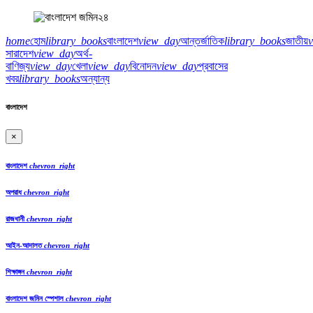
home
হোম
library_books
বাংলাদেশ
view_day
আন্তর্জাতিক
library_books
জাতীয়
সারাদেশ
view_day
অর্থ-
বাণিজ্য
view_day
খেলা
view_day
বিনোদন
view_day
প্রবাসের
খবর
library_books
অন্যান্য
বাংলাদেশ
×
বাংলাদেশ
chevron_right
অপরাধ
chevron_right
রাজধানী
chevron_right
আইন-আদালত
chevron_right
শিক্ষাঙ্গন
chevron_right
বাংলাদেশ জমিন স্পেশাল
chevron_right