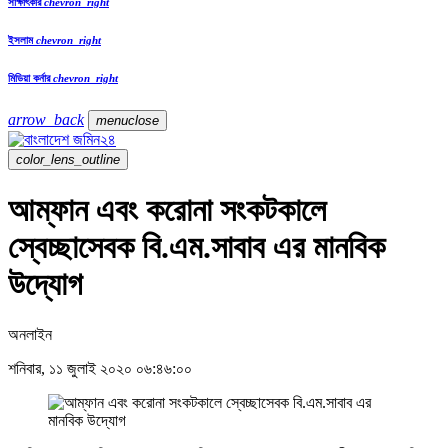
সাক্ষাৎকার
chevron_right
ইসলাম
chevron_right
মিডিয়া কর্নার
chevron_right
arrow_back
menu
close
color_lens_outline
আম্ফান এবং করোনা সংকটকালে
স্বেচ্ছাসেবক বি.এম.সাবাব এর মানবিক
উদ্যোগ
অনলাইন
শনিবার, ১১ জুলাই ২০২০ ০৬:৪৬:০০