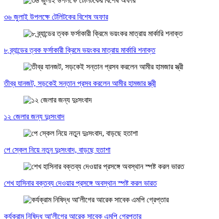
৩৬ জুলাই উপলক্ষে টেলিটকের বিশেষ অফার
৮ ব্র্যান্ডের ত্বক ফর্সাকারী ক্রিমে ভয়ংকর মাত্রায় মার্কারি শনাক্ত
তীব্র যানজট, সড়কেই সন্তান প্রসব করলেন আমীর হামজার স্ত্রী
১২ জেলার জন্য দুঃসংবাদ
পে স্কেল নিয়ে নতুন দুঃসংবাদ, বাড়ছে হতাশা
শেখ হাসিনার বক্তব্য দেওয়ার প্রসঙ্গে অবস্থান স্পষ্ট করল ভারত
কর্যক্রাম নিষিদ্ধ আ'লীগের আরেক সাবেক এমপি গ্রেপ্তার