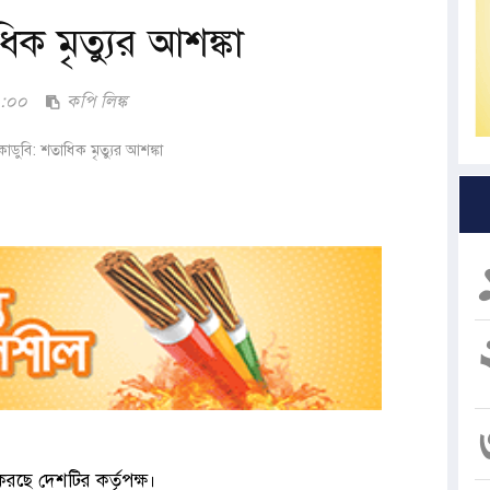
ক মৃত্যুর আশঙ্কা
৭:০০
কপি লিঙ্ক
করছে দেশটির কর্তৃপক্ষ।