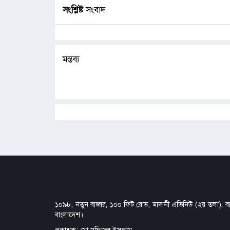
সংশ্লিষ্ট
সংবাদ
মন্তব্য
১০৯৮, নতুন বাজার, ১০০ ফিট রোড, মাদানী এভিনিউ (২য় তলা), বার
বাংলাদেশ।
প্রকাশক: মো.মফিজুল ইসলাম