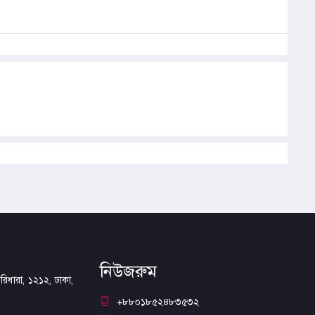
নিউজরুম
িধারা, ১২১২, ঢাকা,
+৮৮০১৮৫২৪৮৩৫৩২