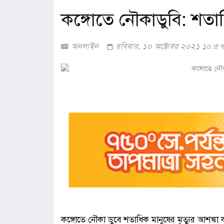
কঙ্গোতে নৌকাডুবি: শতাধি
অনলাইন
রবিবার, ১০ অক্টোবর ২০২১ ১০:৫
কঙ্গোতে নৌকা ডুবে শতাধিক মানুষের মৃত্যুর আশঙ্কা 