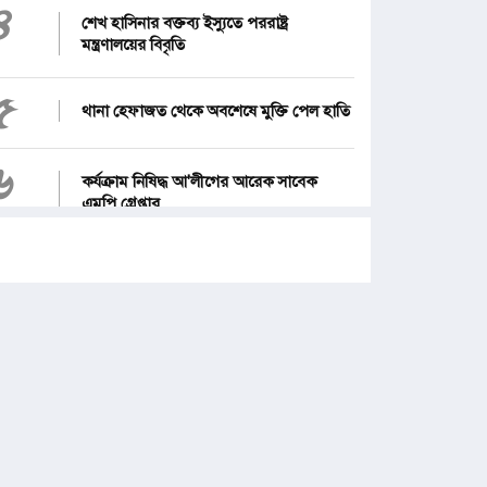
৪
শেখ হাসিনার বক্তব্য ইস্যুতে পররাষ্ট্র
মন্ত্রণালয়ের বিবৃতি
৫
থানা হেফাজত থেকে অবশেষে মুক্তি পেল হাতি
৬
কর্যক্রাম নিষিদ্ধ আ'লীগের আরেক সাবেক
এমপি গ্রেপ্তার
৭
১২ জেলার জন্য দুঃসংবাদ
৮
জনগণ পরিবর্তন চেয়েছে বলেই জুলাই
আন্দোলন সফল : প্রধানমন্ত্রী
৯
পে স্কেল নিয়ে নতুন দুঃসংবাদ, বাড়ছে হতাশা