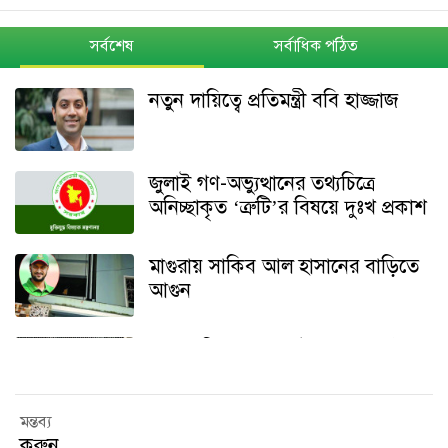
সর্বশেষ
সর্বাধিক পঠিত
নতুন দায়িত্বে প্রতিমন্ত্রী ববি হাজ্জাজ
জুলাই গণ-অভ্যুত্থানের তথ্যচিত্রে
অনিচ্ছাকৃত ‘ত্রুটি’র বিষয়ে দুঃখ প্রকাশ
মাগুরায় সাকিব আল হাসানের বাড়িতে
আগুন
শেখ হাসিনার বক্তব্য ইস্যুতে পররাষ্ট্র
মন্ত্রণালয়ের বিবৃতি
মন্তব্য
থানা হেফাজত থেকে অবশেষে মুক্তি
করুন