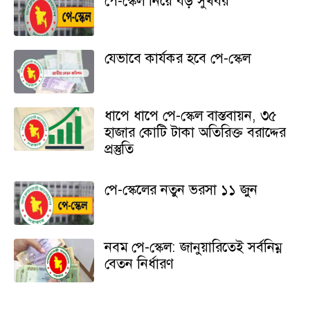
পে-স্কেল নিয়ে বড় সুখবর
যেভাবে কার্যকর হবে পে-স্কেল
ধাপে ধাপে পে-স্কেল বাস্তবায়ন, ৩৫
হাজার কোটি টাকা অতিরিক্ত বরাদ্দের
প্রস্তুতি
পে-স্কেলের নতুন ভরসা ১১ জুন
নবম পে-স্কেল: জানুয়ারিতেই সর্বনিম্ন
বেতন নির্ধারণ