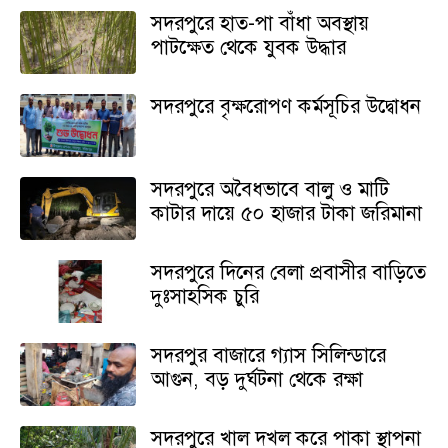
সদরপুরে হাত-পা বাঁধা অবস্থায়
পাটক্ষেত থেকে যুবক উদ্ধার
সদরপুরে বৃক্ষরোপণ কর্মসূচির উদ্বোধন
সদরপুরে অবৈধভাবে বালু ও মাটি
কাটার দায়ে ৫০ হাজার টাকা জরিমানা
সদরপুরে দিনের বেলা প্রবাসীর বাড়িতে
দুঃসাহসিক চুরি
সদরপুর বাজারে গ্যাস সিলিন্ডারে
আগুন, বড় দুর্ঘটনা থেকে রক্ষা
সদরপুরে খাল দখল করে পাকা স্থাপনা