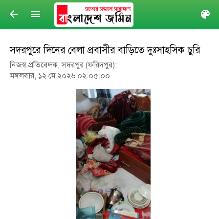
arrow_back
menu
col
সদরপুরে দিনের বেলা প্রবাসীর বাড়িতে দুঃসাহসিক চুরি
নিজস্ব প্রতিবেদক, সদরপুর (ফরিদপুর):
মঙ্গলবার, ১২ মে ২০২৬ ০২:০৫:০০