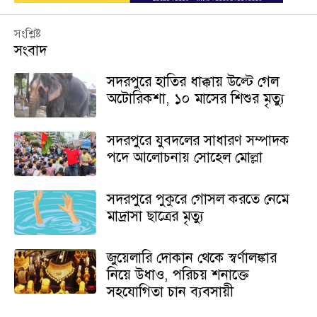
সংশ্লিষ্ট
সংবাদ
সদরপুরে হাতির ধাক্কায় উল্টে গেল
অটোরিকশা, ১০ মাসের শিশুর মৃত্যু
সদরপুরে যুবদলের সাধারণ সম্পাদক
পদে আলোচনায় সোহেল মোল্লা
সদরপুরে পুকুরে গোসল করতে নেমে
মাদ্রাসা ছাত্রের মৃত্যু
জুয়েলারি দোকান থেকে স্বর্ণালঙ্কার
নিয়ে উধাও, পরিচয় শনাক্তে
সহযোগিতা চান ব্যবসায়ী