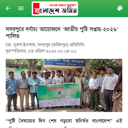
arrow_back
menu
col
সদরপুরে বর্ণাঢ্য আয়োজনে ‘জাতীয় পুষ্টি সপ্তাহ-২০২৬’
পালিত
​মো. নুরুল ইসলাম, সদরপুর (ফরিদপুর) প্রতিনিধি:
বৃহস্পতিবার, ২৩ এপ্রিল ২০২৬ ০২:০৪:০০
“পুষ্টি বৈষম্যের দিন শেষ গড়বো স্বনির্ভর বাংলাদেশ” এই