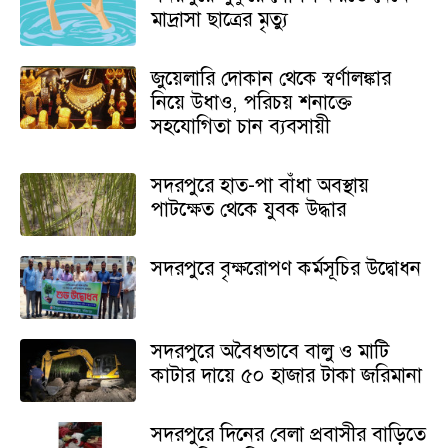
মাদ্রাসা ছাত্রের মৃত্যু
জুয়েলারি দোকান থেকে স্বর্ণালঙ্কার
নিয়ে উধাও, পরিচয় শনাক্তে
সহযোগিতা চান ব্যবসায়ী
সদরপুরে হাত-পা বাঁধা অবস্থায়
পাটক্ষেত থেকে যুবক উদ্ধার
সদরপুরে বৃক্ষরোপণ কর্মসূচির উদ্বোধন
সদরপুরে অবৈধভাবে বালু ও মাটি
কাটার দায়ে ৫০ হাজার টাকা জরিমানা
সদরপুরে দিনের বেলা প্রবাসীর বাড়িতে