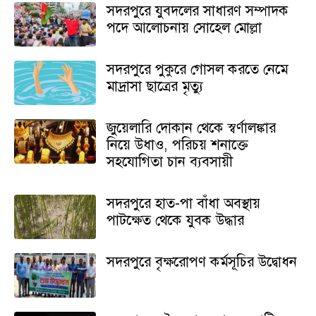
সদরপুরে যুবদলের সাধারণ সম্পাদক
পদে আলোচনায় সোহেল মোল্লা
সদরপুরে পুকুরে গোসল করতে নেমে
মাদ্রাসা ছাত্রের মৃত্যু
জুয়েলারি দোকান থেকে স্বর্ণালঙ্কার
নিয়ে উধাও, পরিচয় শনাক্তে
সহযোগিতা চান ব্যবসায়ী
সদরপুরে হাত-পা বাঁধা অবস্থায়
পাটক্ষেত থেকে যুবক উদ্ধার
সদরপুরে বৃক্ষরোপণ কর্মসূচির উদ্বোধন