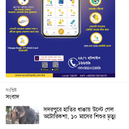
সংশ্লিষ্ট
সংবাদ
সদরপুরে হাতির ধাক্কায় উল্টে গেল
অটোরিকশা, ১০ মাসের শিশুর মৃত্যু