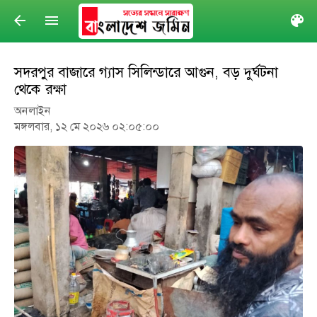
arrow_back
menu
col
সদরপুর বাজারে গ্যাস সিলিন্ডারে আগুন, বড় দুর্ঘটনা
থেকে রক্ষা
অনলাইন
মঙ্গলবার, ১২ মে ২০২৬ ০২:০৫:০০