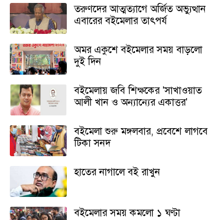
তরুণদের আত্মত্যাগে অর্জিত অভ্যুত্থান
এবারের বইমেলার তাৎপর্য
অমর একুশে বইমেলার সময় বাড়লো
দুই দিন
বইমেলায় জবি শিক্ষকের 'সাখাওয়াত
আলী খান ও অন্যান্যের একাত্তর'
বইমেলা শুরু মঙ্গলবার, প্রবেশে লাগবে
টিকা সনদ
হাতের নাগালে বই রাখুন
বইমেলার সময় কমলো ১ ঘণ্টা