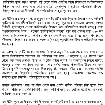
এনসিটিবির সূত্র আরও জানায়, ষষ্ঠ থেকে অষ্টম শ্রেণির বইয়ে বিষয়গুলো সংক্ষিপ্তভাবে
উপস্থাপন করা হলেও নবম শ্রেণির বইয়ে তুলনামূলক বিস্তারিত আলোচনা থাকবে।
বিভিন্ন পর্যায়ের যাচাই-বাছাই শেষে পরিবর্তনগুলো চূড়ান্ত করা হবে।
এনসিটিবির চেয়ারম্যান মো. মাহবুবুল হক পাটওয়ারী (অতিরিক্ত দায়িত্বে) বলেন, পাঠ্যবই
প্রতিবছরই কমবেশি পরিমার্জন হয়। এবার যেহেতু নতুন সরকার ক্ষমতায় এসেছে, তাদের
নির্বাচনী ইশতেহারে দেওয়া প্রতিশ্রুতি বিবেচনা করে পরিমার্জনের কাজটি হচ্ছে। ঢাকা
বিশ্ববিদ্যালয়ের শিক্ষা ও গবেষণা ইনস্টিটিউটের সহযোগিতায় সারা দেশের প্রায় ৩২০ জন
শিক্ষক ও বিশেষজ্ঞ নিয়ে কর্মশালার মাধ্যমে কাজটি করা হচ্ছে। এর মধ্যে মাধ্যমিকের
বইগুলো পরিমার্জন করা হয়েছে। মঙ্গলবার (১২ মে) প্রাথমিকের বইগুলো পরিমার্জনের কাজ
শুরু হবে।
এর আগে, অন্তর্বর্তী সরকার সে সময় বিদ্যমান নতুন শিক্ষাক্রম থেকে সরে এসে ২০১২
সালের শিক্ষাক্রমের আলোকে বই পরিমার্জন শুরু করে। একইসঙ্গে ২০২৫ সালের পঞ্চম
থেকে নবম-দশম শ্রেণির বাংলা ও ইংরেজি বইয়ে জুলাই গণ-অভ্যুত্থান বিষয়ে কবিতা,
প্রবন্ধ ও গদ্য সংযোজন করা হয়। পরে চলতি বছরের পাঠ্যবইয়ে ইতিহাসের অংশ
হিসেবে জুলাই গণ-অভ্যুত্থানের বিষয়বস্তু ষষ্ঠ, সপ্তম, অষ্টম এবং নবম-দশম শ্রেণির
বাংলাদেশ ও বিশ্বপরিচয় পাঠ্যবইয়ে যুক্ত করা হয়। একইসঙ্গে নব্বইয়ের গণ-
অভ্যুত্থানের বিষয়টিও পাঠ্যসূচিতে স্থান পায়।
সরকার প্রতিবছর প্রাক্-প্রাথমিক থেকে নবম শ্রেণি পর্যন্ত পাঠ্যবই বিনা মূল্যে দিয়ে
থাকে। প্রায় চার কোটি শিক্ষার্থীর জন্য আগামী বছর ৩০ কোটির মতো বই ছাপানোর
পরিকল্পনা রয়েছে সরকারের।
এনসিটিবি সূত্র জানিয়েছে, আগামী বছরের সব পাঠ্যবই চলতি বছরের ১৫ নভেম্বরের মধ্যে