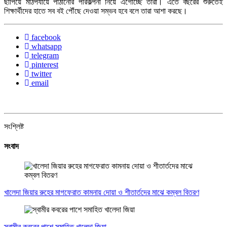
ছাপিয়ে মাঠপর্যায়ে পাঠানোর পরিকল্পনা নিয়ে এগোচ্ছে তারা। এতে বছরের শুরুতেই
শিক্ষার্থীদের হাতে সব বই পৌঁছে দেওয়া সম্ভব হবে বলে তারা আশা করছে।
facebook
whatsapp
telegram
pinterest
twitter
email
সংশ্লিষ্ট
সংবাদ
খালেদা জিয়ার রুহের মাগফেরাত কামনায় দোয়া ও শীতার্তদের মাঝে কম্বল বিতরণ
স্বামীর কবরের পাশে সমাহিত খালেদা জিয়া