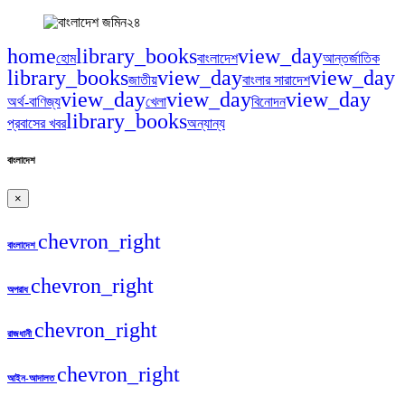
home
library_books
view_day
হোম
বাংলাদেশ
আন্তর্জাতিক
library_books
view_day
view_day
জাতীয়
বাংলার সারাদেশ
view_day
view_day
view_day
অর্থ-বাণিজ্য
খেলা
বিনোদন
library_books
প্রবাসের খবর
অন্যান্য
বাংলাদেশ
×
chevron_right
বাংলাদেশ
chevron_right
অপরাধ
chevron_right
রাজধানী
chevron_right
আইন-আদালত