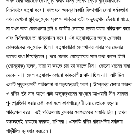
তখন তারা জাতিকে মেধাশূণ্য করার জন্য দেশের শ্রেষ্ঠ বুদ্ধিজীবীদের
নির্মমভাবে হত্যা করে। বঙ্গভবনে অবস্থানকারি বিপথগামি সেনা কর্মকর্তারা
যখন দেখলো মুক্তিযুদ্ধের স্বপক্ষ শক্তির পাল্টা অভ্যুত্থান ঠেকানো যাচ্ছে
না যখন তারা জেলখানায় বন্দি ৪ জাতীয় নেতাকে হত্যা করার পরিকল্পনা করে
এবং নির্মমভাবে তা বাস্তবায়ন করে। এই হত্যাকান্ডের জন্য খোন্দকার
মোস্তাকের অনুমোদন ছিল। হত্যাকারিরা জেলখানায় যাবার পর জেলার
তাদের বাধা দিয়েছিলেন। পরে জেলার মোস্তাকের সঙ্গে কথা বললে তিনি
(মোস্তাক) বলেন, তারা যা করতে চায় তা করতে দিন। কোনো ধরনের বাধা
দেবেন না। জেল হত্যাকা- কোনো কাকতালীয় ঘটনা ছিল না। এটি ছিল
একটি সুদূরপ্রসারী পরিকল্পনা বা ষড়যন্ত্রেরই অংশ। উল্লেখ্য মেজর ফারুক
ও রশিদ দুই মাস আগে পাল্টা অভ্যুত্থানের মাধ্যমে আওয়ামী লীগ সরকার
পুন:প্রতিষ্ঠা করার চেষ্টা করা হলে কারাগারে বন্দী চার নেতাকে হত্যার
পরিকল্পনা করে। এই পরিকল্পনায় খন্দকার মোশতাকের সম্মতি ছিল। তখন
বঙ্গভবনেই থাকতো ফারুক, রশিদরা। এমনকি রশিদ রাষ্ট্রপতির মর্যাদার
গাড়ীটিও ব্যবহার করতেন।