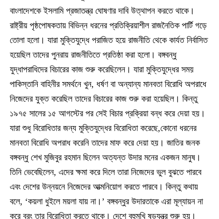
বাংলাদেশকে ইসলামি প্রজাতন্ত্র ঘোষণার দাবি উত্থাপন করতে থাকে।
রাষ্ট্রীয় পৃষ্ঠপোষকতায় বিভিন্ন ধরনের প্রতিক্রিয়াশীল রাজনৈতিক পার্টি গড়ে
তোলা হলো। যারা মুক্তিযুদ্ধে পরাজিত হয়ে রাজনীতি থেকে কার্যত নির্বাসিত
হয়েছিল তাদের পুনরায় রাজনীতিতে প্রতিষ্ঠা করা হলো। বঙ্গবন্ধু
যুদ্ধাপরাধিদের বিচারের কাজ শুরু করেছিলেন। যারা মুক্তিযুদ্ধের সময়
পাকিস্তানি বাহিনীর সমর্থনে খুন, ধর্ষণ বা অন্যান্য মানবতা বিরোধি অপরাধে
নিজেদের যুক্ত করেছিল তাদের বিচারের কাজ শুরু করা হয়েছিল। কিন্তু
১৯৭৫ সালের ১৫ আগস্টের পর সেই বিচার প্রক্রিয়া বন্ধ করে দেয়া হয়।
যারা শুধু বিরোধিতার জন্য মুক্তিযুদ্ধের বিরোধিতা করেছে,কোনো ধরনের
মানবতা বিরোধি অপরাধ করেনি তাদের মাফ করে দেয়া হয়। জাতির জনক
বঙ্গবন্ধু শেখ মুজিবুর রহমান ছিলেন অত্যন্ত উদার মনের একজন মানুষ।
তিনি ভেবেছিলেন, এদের ক্ষমা করে দিলে তারা নিজেদের ভুল বুঝতে পারবে
এবং দেশের উন্নয়নে নিজেদের আত্মনিয়োগ করতে পারবে। কিন্তু কথায়
বলে, ‘কয়লা ধুইলে ময়লা যায় না।’ বঙ্গবন্ধুর উদারতাকে এরা মূল্যায়ন না
করে বরং তার বিরোধিতা করতে থাকে। দেশে বহুমুখি ষড়যন্ত্র শুরু হয়।