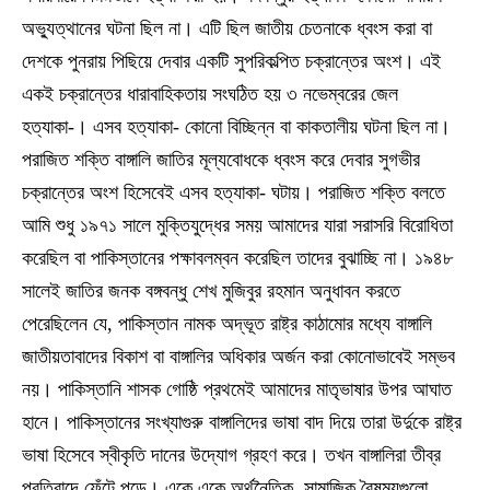
অভ্যুত্থানের ঘটনা ছিল না। এটি ছিল জাতীয় চেতনাকে ধ্বংস করা বা
দেশকে পুনরায় পিছিয়ে দেবার একটি সুপরিকল্পিত চক্রান্তের অংশ। এই
একই চক্রান্তের ধারাবাহিকতায় সংঘঠিত হয় ৩ নভেম্বরের জেল
হত্যাকা-। এসব হত্যাকা- কোনো বিচ্ছিন্ন বা কাকতালীয় ঘটনা ছিল না।
পরাজিত শক্তি বাঙ্গালি জাতির মূল্যবোধকে ধ্বংস করে দেবার সুগভীর
চক্রান্তের অংশ হিসেবেই এসব হত্যাকা- ঘটায়। পরাজিত শক্তি বলতে
আমি শুধু ১৯৭১ সালে মুক্তিযুদ্ধের সময় আমাদের যারা সরাসরি বিরোধিতা
করেছিল বা পাকিস্তানের পক্ষাবলম্বন করেছিল তাদের বুঝাচ্ছি না। ১৯৪৮
সালেই জাতির জনক বঙ্গবন্ধু শেখ মুজিবুর রহমান অনুধাবন করতে
পেরেছিলেন যে, পাকিস্তান নামক অদ্ভূত রাষ্ট্র কাঠামোর মধ্যে বাঙ্গালি
জাতীয়তাবাদের বিকাশ বা বাঙ্গালির অধিকার অর্জন করা কোনোভাবেই সম্ভব
নয়। পাকিস্তানি শাসক গোষ্ঠি প্রথমেই আমাদের মাতৃভাষার উপর আঘাত
হানে। পাকিস্তানের সংখ্যাগুরু বাঙ্গালিদের ভাষা বাদ দিয়ে তারা উর্দুকে রাষ্ট্র
ভাষা হিসেবে স্বীকৃতি দানের উদ্যোগ গ্রহণ করে। তখন বাঙ্গালিরা তীব্র
প্রতিবাদে ফেঁটে পড়ে। একে একে অর্থনৈতিক, সামাজিক বৈষম্যগুলো