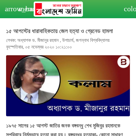
arrow_back
menu
col
১৫ আগস্টের ধারাবাহিকতায় জেল হত্যা ও গ্রেনেড হামলা
লেখক: অধ্যাপক ড. মীজানুর রহমান , উপাচার্য, জগন্নাথ বিশ্ববিদ্যালয়
বৃহস্পতিবার, ০৫ নভেম্বর ২০২০ ১০:২১:০০
১৯৭৫ সালের ১৫ আগস্ট জাতির জনক বঙ্গবন্ধু শেখ মুজিবুর রহমানকে
সপরিবারে নির্মমভাবে হত্যা করা হয়। বঙ্গবন্ধুর হত্যাকা- কোনো সাধারণ