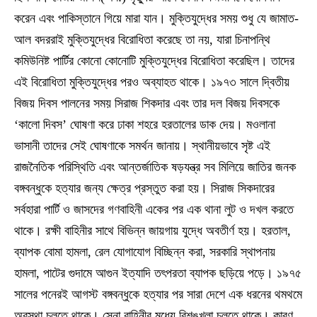
করেন এবং পাকিস্তানে গিয়ে মারা যান। মুক্তিযুদ্ধের সময় শুধু যে জামাত-
আল বদররাই মুক্তিযুদ্ধের বিরোধিতা করেছে তা নয়, যারা চিনাপন্থি
কমিউনিষ্ট পার্টির কোনো কোনোটি মুক্তিযুদ্ধের বিরোধিতা করেছিল। তাদের
এই বিরোধিতা মুক্তিযুদ্ধের পরও অব্যাহত থাকে। ১৯৭৩ সালে দ্বিতীয়
বিজয় দিবস পালনের সময় সিরাজ শিকদার এবং তার দল বিজয় দিবসকে
‘কালো দিবস’ ঘোষণা করে ঢাকা শহরে হরতালের ডাক দেয়। মওলানা
ভাসানী তাদের সেই ঘোষণাকে সমর্থন জানায়। স্থানীয়ভাবে সৃষ্ট এই
রাজনৈতিক পরিস্থিতি এবং আন্তর্জাতিক ষড়যন্ত্র সব মিলিয়ে জাতির জনক
বঙ্গবন্ধুকে হত্যার জন্য ক্ষেত্র প্রস্তুত করা হয়। সিরাজ সিকদারের
সর্বহারা পার্টি ও জাসদের গণবাহিনী একের পর এক থানা লুট ও দখল করতে
থাকে। রক্ষী বাহিনীর সাথে বিভিন্ন জায়গায় যুদ্ধে অবতীর্ণ হয়। হরতাল,
ব্যাপক বোমা হামলা, রেল যোগাযোগ বিচ্ছিন্ন করা, সরকারি স্থাপনায়
হামলা, পাটের গুদামে আগুন ইত্যাদি তৎপরতা ব্যাপক ছড়িয়ে পড়ে। ১৯৭৫
সালের পনেরই আগস্ট বঙ্গবন্ধুকে হত্যার পর সারা দেশে এক ধরনের থমথমে
অবস্থা চলতে থাকে। সেনা বাহিনীর মধ্যে বিশৃঙ্খলা চলতে থাকে। কারণ