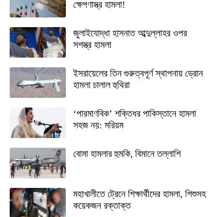
ক্ষেপণাস্ত্র হামলা!
জুলাইযোদ্ধা হাসনাত আব্দুল্লাহর ওপর
সশস্ত্র হামলা
ইসরায়েলের তিন গুরুত্বপূর্ণ স্থাপনায় ড্রোন
হামলা চালাল হুথিরা
‘পারমাণবিক’ শক্তিধর পাকিস্তানে হামলা
সহজ নয়: মরিয়ম
বোমা হামলার হুমকি, বিমানে তল্লাশি
মহাখালীতে ট্রেনে শিক্ষার্থীদের হামলা, শিশুসহ
কয়েকজন রক্তাক্ত