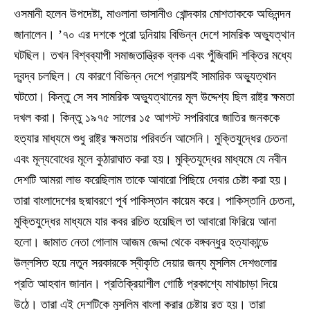
ওসমানী হলেন উপদেষ্টা, মাওলানা ভাসানীও খোন্দকার মোশতাককে অভিনন্দন
জানালেন। ’৭০ এর দশকে পুরো দুনিয়ায় বিভিন্ন দেশে সামরিক অভ্যুত্থান
ঘটছিল। তখন বিশ্বব্যাপী সমাজতান্ত্রিক ব্লক এবং পুঁজিবাদি শক্তির মধ্যে
দ্বন্দ্ব চলছিল। যে কারণে বিভিন্ন দেশে প্রায়শই সামারিক অভ্যুত্থান
ঘটতো। কিন্তু সে সব সামরিক অভ্যুত্থানের মূল উদ্দেশ্য ছিল রাষ্ট্র ক্ষমতা
দখল করা। কিন্তু ১৯৭৫ সালের ১৫ আগস্ট সপরিবারে জাতির জনককে
হত্যার মাধ্যমে শুধু রাষ্ট্র ক্ষমতায় পরিবর্তন আসেনি। মুক্তিযুদ্ধের চেতনা
এবং মূল্যবোধের মূলে কুঠারাঘাত করা হয়। মুক্তিযুদ্ধের মাধ্যমে যে নবীন
দেশটি আমরা লাভ করেছিলাম তাকে আবারো পিছিয়ে দেবার চেষ্টা করা হয়।
তারা বাংলাদেশের ছদ্মাবরণে পূর্ব পাকিস্তান কায়েম করে। পাকিস্তানি চেতনা,
মুক্তিযুদ্ধের মাধ্যমে যার কবর রচিত হয়েছিল তা আবারো ফিরিয়ে আনা
হলো। জামাত নেতা গোলাম আজম জেদ্দা থেকে বঙ্গবন্ধুর হত্যাকান্ডে
উল্লসিত হয়ে নতুন সরকারকে স্বীকৃতি দেয়ার জন্য মুসলিম দেশগুলোর
প্রতি আহবান জানান। প্রতিক্রিয়াশীল গোষ্ঠি প্রকাশ্যে মাথাচাড়া দিয়ে
উঠে। তারা এই দেশটিকে মুসলিম বাংলা করার চেষ্টায় রত হয়। তারা