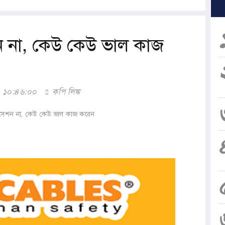
শন না, কেউ কেউ ভাল কাজ
০ ১০:৪৬:০০
কপি লিঙ্ক