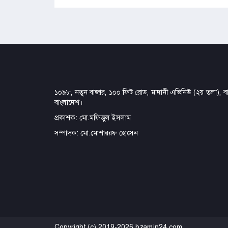
১০৯৮, নতুন বাজার, ১০০ ফিট রোড, মাদানী এভিনিউ (২য় তলা), বার
বাংলাদেশ।
প্রকাশক: মো.মফিজুল ইসলাম
সম্পাদক: মো.মোশাররফ হোসেন
Copyright (c) 2019-2026 bzamin24.com.