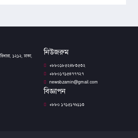
নিউজরুম
িধারা, ১২১২, ঢাকা,
+৮৮০১৮৫২৪৮৩৫৩২
+৮৮০১৭১৫৪৭৭৭২৭
newsbzamin@gmail.com
বিজ্ঞাপন
+৮৮০ ১৭১৫১৭৬১১৩