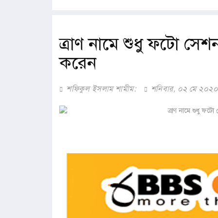
ত্রাণ নামে শুধু ফটো সে
করেন
শফিকুল ইসলাম শামীম:
শনিবার, ০২ মে ২০২