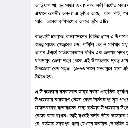
আড়িয়াল খাঁ, ভূবনেশ্বর ও রামনগর নদী বিধৌত সদরপ
এখানে রূপসী। অনন্যা এ ভূমির আছে , ধান, পাট, গম
সারি। অনেক কৃষিপণ্যের আকর ভূমি এটি।
রাজধানী ঢাকাসহ বাংলাদেশের বিভিন্ন স্থানে এ উপ
স্বতন্ত্র সাধের খেজুরের গুড়, পাটালি গুড় ও সরিষার
আপন ঐশ্বর্যে সত্যিকারভাবে গর্বিত এক জনপদ সদর
ফরিদপুর জেলা শহর থেকে এই উপজেলার দূরত্ব প্
উপজেলা বেশ সমৃদ্ধ। ১৮৬৩ সালে সদরপুরে থানা প্
উন্নীত হয়।
এ উপজেলায় বসবাসরত মানুষ সর্বদা প্রাকৃতিক দুর্যোগ
উপজেলার নামকরণ তেমন কোন নির্ভরযাগ্য সূত্র পাও
জমিদারদের যাতায়াতের জন্য বর্তমান উপজেলার উত্ত
নোঙ্গর করে রাখত। তাই যখনই নদীর তীরে আসাহত
যে, বর্তমান সদরপুর থানা যেখানে অবস্থিত সে জম