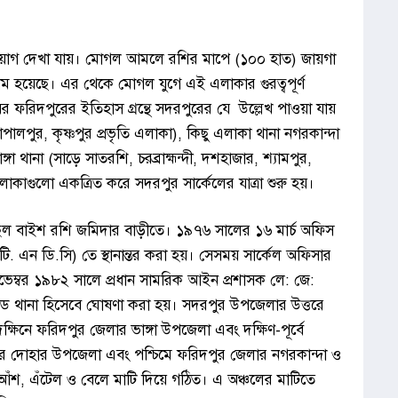
র প্রয়োগ দেখা যায়। মোগল আমলে রশির মাপে (১০০ হাত) জায়গা
ম হয়েছে। এর থেকে মোগল যুগে এই এলাকার গুরত্বপূর্ণ
র ফরিদপুরের ইতিহাস গ্রন্থে সদরপুরের যে উল্লেখ পাওয়া যায়
লপুর, কৃষ্ণপুর প্রভৃতি এলাকা), কিছু এলাকা থানা নগরকান্দা
ভাঙ্গা থানা (সাড়ে সাতরশি, চরব্রাহ্মন্দী, দশহাজার, শ্যামপুর,
াকাগুলো একত্রিত করে সদরপুর সার্কেলের যাত্রা শুরু হয়।
ছিল বাইশ রশি জমিদার বাড়ীতে। ১৯৭৬ সালের ১৬ মার্চ অফিস
ি.টি. এন ডি.সি) তে স্থানান্তর করা হয়। সেসময় সার্কেল অফিসার
৭ নভেম্বর ১৯৮২ সালে প্রধান সামরিক আইন প্রশাসক লে: জে:
েড থানা হিসেবে ঘোষণা করা হয়। সদরপুর উপজেলার উত্তরে
িনে ফরিদপুর জেলার ভাঙ্গা উপজেলা এবং দক্ষিণ-পূর্বে
লার দোহার উপজেলা এবং পশ্চিমে ফরিদপুর জেলার নগরকান্দা ও
, এঁটেল ও বেলে মাটি দিয়ে গঠিত। এ অঞ্চলের মাটিতে