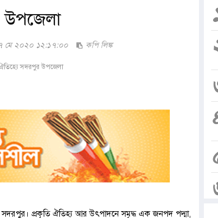
র উপজেলা
৭ মে ২০২০ ১২:১৭:০০
কপি লিঙ্ক
 সদরপুর। প্রকৃতি ঐতিহ্য আর উৎপাদনে সমৃদ্ধ এক জনপদ পদ্মা,