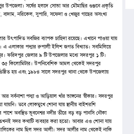
ুর উপজেলা। সর্ষের হলদে সোভা আর মৌমাছির গুঞ্জনে প্রকৃতি
, বাদাম, নরিকেল, সুপারি, সফেদা ও খেজুর গাছের অসংখ্য
জেলার উৎপাদিত সবজির ব্যাপক চাহিদা রয়েছে। এখানে পাওয়া যায়
 মধু। এ এলাকার পদ্মার রুপালী ইলিশ জগত বিখ্যাত। সবমিলিয়ে
পুর। ফরিদপুর জেলার ৯ টি উপজেলার মধ্যে সদরপুর ১ টি।
রায় ৩৫ কিলোমিটার। উপনিবেশিক আমল থেকেই সদরপুর
রতিষ্ঠিত হয় এবং ১৯৮৪ সালে সদরপুর থানা থেকে উপজেলায়
 আর সর্বনাশা পদ্মা ও আড়িয়াল খাঁর ভাঙ্গনের স্বীকার। সদরপুর
য়া যায়নি। তবে লোকমুখে শোনা যায় স্থানীয় বাইশরশি
র পাশে অবস্থিত ভূবনেশ্বর নদীর তীরে বড় বড় পানসি নৌকা
 তখনই সদর কথাটি ব্যবহার করা হতো। আবার এও শোনা যায়
ির মালিকের নাম ছিল সদর আলী। সদর আলীর নাম থেকেই নাকি