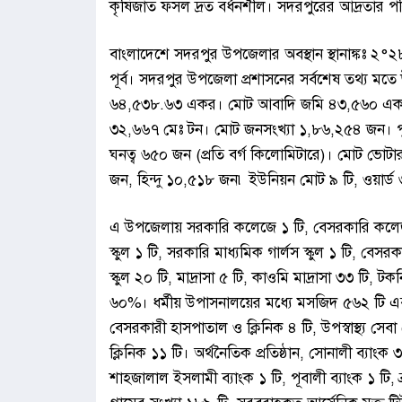
কৃষিজাত ফসল দ্রত বর্ধনশীল। সদরপুরের আদ্রতা
বাংলাদেশে সদরপুর উপজেলার অবস্থান স্থানাঙ্কঃ ২
পূর্ব। সদরপুর উপজেলা প্রশাসনের সর্বশেষ তথ্য 
৬৪,৫৩৮.৬৩ একর। মোট আবাদি জমি ৪৩,৫৬০ একর, 
৩২,৬৬৭ মেঃ টন। মোট জনসংখ্যা ১,৮৬,২৫৪ জন। 
ঘনত্ব ৬৫০ জন (প্রতি বর্গ কিলোমিটারে)। মোট ভোট
জন, হিন্দু ১০,৫১৮ জন৷ ইউনিয়ন মোট ৯ টি, ওয়ার্ড ৩
এ উপজেলায় সরকারি কলেজে ১ টি, বেসরকারি কলেজ 
স্কুল ১ টি, সরকারি মাধ্যমিক গার্লস স্কুল ১ টি, বেসরকা
স্কুল ২০ টি, মাদ্রাসা ৫ টি, কাওমি মাদ্রাসা ৩৩ টি,
৬০%। ধর্মীয় উপাসনালয়ের মধ্যে মসজিদ ৫৬২ টি এবং ম
বেসরকারী হাসপাতাল ও ক্লিনিক ৪ টি, উপস্বাস্থ্য সেবা কেন
ক্লিনিক ১১ টি। অর্থনৈতিক প্রতিষ্ঠান, সোনালী ব্যাংক ৩ 
শাহজালাল ইসলামী ব্যাংক ১ টি, পূবালী ব্যাংক ১ টি, ব