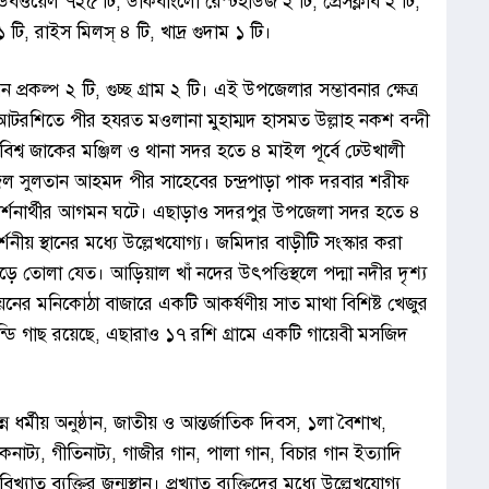
টিউবওয়েল ৭২৫ টি, ডাকবাংলো রেস্টহাউজ ২ টি, প্রেসক্লাব ২ টি,
১ টি, রাইস মিলস্ ৪ টি, খাদ্র গুদাম ১ টি।
ন প্রকল্প ২ টি, গুচ্ছ গ্রাম ২ টি। এই উপজেলার সম্ভাবনার ক্ষেত্র
 আটরশিতে পীর হযরত মওলানা মুহাম্মদ হাসমত উল্লাহ নকশ বন্দী
বিশ্ব জাকের মঞ্জিল ও থানা সদর হতে ৪ মাইল পূর্বে ঢেউখালী
 সুলতান আহমদ পীর সাহেবের চন্দ্রপাড়া পাক দরবার শরীফ
ান ও দর্শনার্থীর আগমন ঘটে। এছাড়াও সদরপুর উপজেলা সদর হতে ৪
শনীয় স্থানের মধ্যে উল্লেখযোগ্য। জমিদার বাড়ীটি সংস্কার করা
ড়ে তোলা যেত। আড়িয়াল খাঁ নদের উৎপত্তিস্থলে পদ্মা নদীর দৃশ্য
ের মনিকোঠা বাজারে একটি আকর্ষণীয় সাত মাথা বিশিষ্ট খেজুর
ন্ডি গাছ রয়েছে, এছারাও ১৭ রশি গ্রামে একটি গায়েবী মসজিদ
্ন ধর্মীয় অনুষ্ঠান, জাতীয় ও আন্তর্জাতিক দিবস, ১লা বৈশাখ,
ক, লোকনাট্য, গীতিনাট্য, গাজীর গান, পালা গান, বিচার গান ইত্যাদি
াত ব্যক্তির জন্মস্থান। প্রখ্যাত ব্যক্তিদের মধ্যে উল্লেখযোগ্য