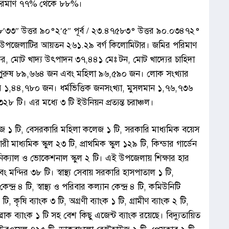
র পরিমাণ ৭৭% থেকে ৮৮%।
°২৮′৩৩″ উত্তর ৯০°২′৫″ পূর্ব / ২৩.৪৭৫৮৩° উত্তর ৯০.০৩৪৭২°
মতে উপজেলাটির আয়তন ২৬১.২৯ বর্গ কিলোমিটার। জমির পরিমাণ
মোট খাদ্য উৎপাদন ৩৭,৪৪১ মেঃ টন, মোট খাদ্যের চাহিদা
পুরুষ ৮৯,৬৬৪ জন এবং মহিলা ৯৬,৫৯০ জন। লোক সংখ্যার
ার ১,৪৪,৭৮০ জন। ধর্মভিত্তিক জনসংখ্যা, মুসলমান ১,৭৬,৭৩৬
২৮ টি। এর মধ্যে ৩ টি ইউনিয়ন প্রত্যন্ত চরাঞ্চল।
১ টি, বেসরকারি মহিলা কলেজ ১ টি, সরকারি মাধ্যমিক বয়েস
রী মাধ্যমিক স্কুল ২৩ টি, প্রাথমিক স্কুল ১২৯ টি, কিন্ডার গার্ডেন
 টকনিক্যাল ও ভোকেশনাল স্কুল ২ টি। এই উপজেলায় শিক্ষার হার
ন্দির ৩৮ টি। স্বাস্থ্য সেবায় সরকারি হাসপাতাল ১ টি,
্দ্র ৪ টি, স্বাস্থ্য ও পরিবার কল্যান কেন্দ্র ৪ টি, কমিউনিটি
টি, কৃষি ব্যাংক ৩ টি, অগ্রণী ব্যাংক ১ টি, গ্রামীণ ব্যাংক ২ টি,
্রাক ব্যাংক ১ টি সহ বেশ কিছু এজেন্ট ব্যাংক রয়েছে। বিদ্যুতায়িত