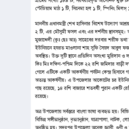
গ্রামের সংখ্যা ১৮৯ টি, সরবরাহকৃত আর্সেনিক মুক্ত 
স্টেডিয়াম মাঠ ১ টি, সিনেমা হল ১ টি, স্পিনিং মিলস্ 
মাননীয় প্রধানমন্ত্রী শেখ হাসিনার বিশেষ উদ্যোগ আশ্রয়
২ টি, এর মৌসুমী ফসল এবং এর দর্শনীয় স্থানসমূহ।
মুজাদ্দেদী (কুঃ ছেঃ আঃ) সাহেবের দরবার শরীফ তথা 
ইউনিয়নে হযরত মাওলানা শাহ সুফি সৈয়দ আবুল ফজল
অবস্থিত। উক্ত দুটি স্থানে প্রতিদিন অসংখ্য মুরিদ
কিঃ মিঃ দক্ষিণ-পশ্চিম দিকে ২২ রশি জমিদার বাড়ী দর্
গেলে এটিকে একটি আকর্ষণীয় পর্যটন কেন্দ্র হিসাবে গ
অত্যন্ত আকর্ষণীয়। এ উপজেলার আকোটের চর ইউনিয়ন
গাছ রয়েছে, ১৪ রশি বাজারে শতবর্ষী পুরান একটি রে
রয়েছে।
অত্র উপজেলায় সর্বস্তরে বাংলা ভাষা ব্যবহৃত হয়। বিভিন
বিভিন্ন সঙ্গীতানুষ্ঠান, নৃত্যানুষ্ঠান, যাত্রাপালা, নাট
অনুষ্ঠিত হয়। সদরপুর উপজেলা অনেক জ্ঞানী, গুণী ও বিখ্য