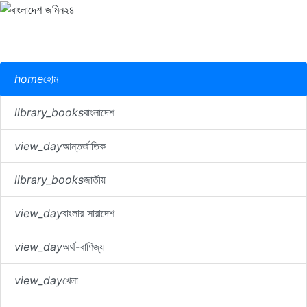
home
হোম
library_books
বাংলাদেশ
view_day
আন্তর্জাতিক
library_books
জাতীয়
view_day
বাংলার সারাদেশ
view_day
অর্থ-বাণিজ্য
view_day
খেলা