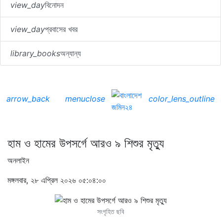
view_day
বিনোদন
view_day
প্রবাসের খবর
library_books
অন্যান্য
arrow_back
menu
close
color_lens_outline
হাম ও হামের উপসর্গে আরও ৯ শিশুর মৃত্যু
অনলাইন
মঙ্গলবার, ২৮ এপ্রিল ২০২৬ ০৫:০৪:০০
সংগৃহিত ছবি