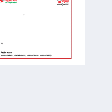
৭
১২ জেলার জন্য দুঃসংবাদ
৮
জনগণ পরিবর্তন চেয়েছে বলেই জুলাই
আন্দোলন সফল : প্রধানমন্ত্রী
৯
পে স্কেল নিয়ে নতুন দুঃসংবাদ, বাড়ছে হতাশা
১০
তীব্র যানজট, সড়কেই সন্তান প্রসব করলেন
আমীর হামজার স্ত্রী
১১
শেখ হাসিনার বক্তব্য দেওয়ার প্রসঙ্গে অবস্থান
স্পষ্ট করল ভারত
১২
চলচ্চিত্র সার্টিফিকেশন বোর্ড পুনর্গঠন, কমিটিতে
আছেন যারা