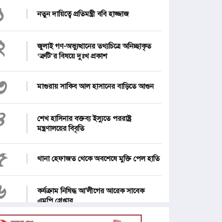
১
নতুন দায়িত্বে প্রতিমন্ত্রী ববি হাজ্জাজ
২
জুলাই গণ-অভ্যুত্থানের তথ্যচিত্রে অনিচ্ছাকৃত
‘ত্রুটি’র বিষয়ে দুঃখ প্রকাশ
৩
মাগুরায় সাকিব আল হাসানের বাড়িতে আগুন
৪
শেখ হাসিনার বক্তব্য ইস্যুতে পররাষ্ট্র
মন্ত্রণালয়ের বিবৃতি
৫
থানা হেফাজত থেকে অবশেষে মুক্তি পেল হাতি
৬
কর্যক্রাম নিষিদ্ধ আ'লীগের আরেক সাবেক
এমপি গ্রেপ্তার