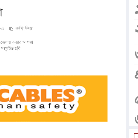
া
০০
কপি লিঙ্ক
সংগৃহিত ছবি