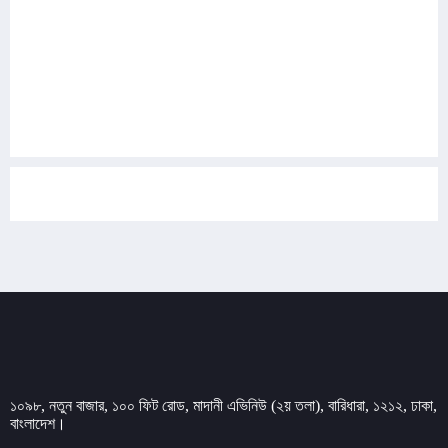
৯
পে স্কেল নিয়ে নতুন দুঃসংবাদ, বাড়ছে হতাশা
১০
তীব্র যানজট, সড়কেই সন্তান প্রসব করলেন আমীর হামজার
স্ত্রী
১১
শেখ হাসিনার বক্তব্য দেওয়ার প্রসঙ্গে অবস্থান স্পষ্ট করল
ভারত
১২
চলচ্চিত্র সার্টিফিকেশন বোর্ড পুনর্গঠন, কমিটিতে আছেন যারা
১৩
১০৯৮, নতুন বাজার, ১০০ ফিট রোড, মাদানী এভিনিউ (২য় তলা), বারিধারা, ১২১২, ঢাকা,
মারা গেছেন ‘গজনি’ খ্যাত অভিনেতা প্রদীপ রাওয়াত
বাংলাদেশ।