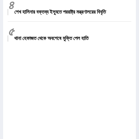
৪
শেখ হাসিনার বক্তব্য ইস্যুতে পররাষ্ট্র মন্ত্রণালয়ের বিবৃতি
৫
থানা হেফাজত থেকে অবশেষে মুক্তি পেল হাতি
৬
কর্যক্রাম নিষিদ্ধ আ'লীগের আরেক সাবেক এমপি গ্রেপ্তার
৭
১২ জেলার জন্য দুঃসংবাদ
৮
জনগণ পরিবর্তন চেয়েছে বলেই জুলাই আন্দোলন সফল :
প্রধানমন্ত্রী