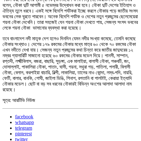
বলেন, নৌকা দুটি আগামী ৫ নভেম্বর উদ্বোধন করা হবে। নৌকা দুটি দেশের ইতিহাস ও
ঐতিহ্য তুলে ধরবে। একই সঙ্গে বিদেশি পর্যটকরা ইচ্ছে করলে নৌকায় পড়ে জাতীয় সংসদ
ভবনের লেক ঘুরতে পারবেন। অনেক বিদেশি পর্যটক ও দেশের নতুন প্রজন্মের ছেলেমেয়েরা
গয়না নৌকা দেখেনি। তারা সহজেই যেন গয়না নৌকা দেখতে পায়, সেজন্য সংসদ ভবনের
লেকে গয়না নৌকা ভাসানোর ব্যবস্থা করা হয়েছে।
তবে বাংলাদেশ নদী মাতৃক দেশ হলেও দিনদিন যেমন নদীর সংখ্যা কমেছে, তেমনি কমেছে
নৌকার সংখ্যাও। দেশের ১৭৯ রকমের নৌকার মধ্যে মাত্র ৬০ থেকে ৭০ রকমের নৌকা
এখন নদীতে দেখা যায়। সেজন্য নতুন প্রজন্মের কথা চিন্তা করে জাতীয় জাদুঘরের ১২
নম্বর গ্যালারিটি সাজানো হয়েছে ৬০ রকমের নৌকার মডেল দিয়ে। পানসী, সাম্পান,
রপ্তদী, লক্ষ্মীবিলাস, বজরা, বাছারি, সুড়ঙ্গা, এক মালাইয়া, বালাসী নৌকা, পঞ্চবটি, জং,
দোসাল্লাই, পাকালিয়া নৌকা, পাতাং, ঘাসী, গয়না, সথুরা গড়, পাতিলা, পলারী, বিলাসী
নৌকা, বেলাল, করপাইয়া বাচারি, বিল্পী, লাকালিয়া, তালের নাও কোন্দা, লম্ব-পদি, নায়রি,
ফেটি, বালার, বানকি, গোঘী, জাইলা ডিঙি, পিনাশ, রপতানি বা পালটাই, কেরায়া ইত্যাদি
নৌকার মডেল। ছোট বা বড় সব ধরনের নৌকারই বিভিন্ন অংশের আলাদা আলাদা নাম
রয়েছে।
সূত্র: আরটিভি নিউজ
facebook
whatsapp
telegram
pinterest
twitter