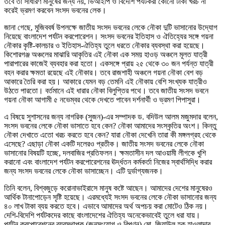
তবে তা সাধারণ মানুষের জন্য নয়, ভিআইপি ও বিদেশি পর্যটকরা কোনো টাকা খরচ না
করেই ভ্রমণ করবেন সংসদ ভবনের লেক।
জানা গেছে, মুজিববর্ষ উপলক্ষে জাতীয় সংসদ ভবনের লেকে নৌকা দুটি ভাসানোর উদ্যোগ
নিয়েছে বাংলাদেশ পর্যটন করপোরেশন। সংসদ ভবনের ইতিহাস ও ঐতিহ্যের সঙ্গে গয়না
নৌকার কৃষ্টি-কালচার ও ইতিহাস-ঐতিহ্য তুলে ধরতে নৌকার ব্যবস্থা করা হয়েছে।
কিশোরগঞ্জ অঞ্চলের মাঝারি আকৃতির এই নৌকা এক সময় হাওড় অঞ্চলে মূলত যাত্রী
পারাপারের কাজেই ব্যবহার করা হতো। একসঙ্গে প্রায় ২৫ থেকে ৩০ জন পর্যন্ত যাত্রী
বহন করার ক্ষমতা রয়েছে এই নৌকার। তবে রাজশাহী অঞ্চলে গয়না নৌকা বেশ বড়
আকারে তৈরি করা হয়। আকারে যেমন বড় তেমনি এই নৌকায় বেশি সংখ্যক যাত্রীও
উঠতে পারতো। বর্তমানে এই ধারার নৌকা বিলুপ্তির পথে। তবে জাতীয় সংসদ ভবনে
গয়না নৌকা আগামী ৫ নভেম্বর থেকে দেখতে পাবেন দর্শনার্থী ও ভ্রমণ পিপাসুরা।
এ বিষয়ে সুশাসনের জন্য নাগরিক (সুজন)-এর সম্পাদক ড. বদিউল আলম মজুমদার বলেন,
সংসদ ভবনের লেকে নৌকা ভাসাতে হবে কেন? নৌকা আমাদের সংস্কৃতির অংশ। কিন্তু
নৌকা দেখাতে এতো খরচ করতে হবে কেন? যারা নৌকা দেখেনি তারা কী মঙ্গলগ্রহ থেকে
এসেছে? এছাড়া নৌকা একটি দলেরও প্রতীক। জাতীয় সংসদ ভবনের লেকে নৌকা
ভাসানোর বিষয়টি হচ্ছে, দলবাজির প্রতিফলন। ক্ষমতাসীন দল আওয়ামী লীগকে খুশি
করানো এবং বাংলাদেশ পর্যটন করপোরেশনের ঊর্দ্ধতন কর্মকর্তা নিজের স্বার্থসিদ্ধি করার
জন্য সংসদ ভবনের লেকে নৌকা ভাসাচ্ছেন। এটি দুর্ভাগ্যজনক।
তিনি বলেন, বিশ্বজুড়ে করোনাভাইরাসে মানুষ কষ্টে আছেন। আমাদের দেশের মানুষেরও
আর্থিক টানাপোড়েন সৃষ্টি হয়েছে। এরমধ্যেই সংসদ ভবনের লেকে নৌকা ভাসানোর জন্য
৪০ লাখ টাকা ব্যয় করতে হবে। এভাবে আমাদের অর্থ অপচয় করা মোটেও ঠিক নয়।
দেশি-বিদেশি পর্যটকদের কাছে বাংলাদেশের ঐতিহ্য অনেকেভাবেই তুলে ধরা যায়।
পর্যটন করপোরেশনের ব্যবস্থাপক (জনসংযোগ ও বিপণন) মো. জিয়াউল হক হাওলাদার