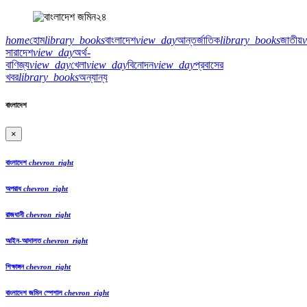
home
হোম
library_books
বাংলাদেশ
view_day
আন্তর্জাতিক
library_books
জাতীয়
সারাদেশ
view_day
অর্থ-
বাণিজ্য
view_day
খেলা
view_day
বিনোদন
view_day
প্রবাসের
খবর
library_books
অন্যান্য
বাংলাদেশ
×
বাংলাদেশ
chevron_right
অপরাধ
chevron_right
রাজধানী
chevron_right
আইন-আদালত
chevron_right
শিক্ষাঙ্গন
chevron_right
বাংলাদেশ জমিন স্পেশাল
chevron_right