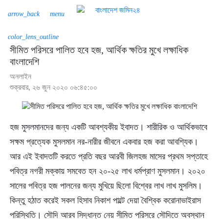
arrow_back
menu
color_lens_outline
সীমিত পরিসরে পালিত হবে হজ, আর্থিক ক্ষতির মুখে লক্ষাধিক
বাংলাদেশি
অনলাইন
শুক্রবার, ২৬ জুন ২০২০ ০৬:৪৫:০০
হজ মুসলমানদের জন্য একটি আবশ্যকীয় ইবাদত। শারীরিক ও আর্থিকভাবে
সক্ষম প্রত্যেক মুসলমান নর-নারীর জীবনে একবার হজ করা আবশ্যিক।
আর এই ইবাদতটি করতে প্রতি বছর আরবী জিলহজ মাসের প্রথম সপ্তাহে
পবিত্র নগরী মক্কায় সমবেত হন ২০-২৫ লাখ ধর্মপ্রাণ মুসলমান। ২০২০
সালের পবিত্র হজ পালনের জন্য মুখিয়ে ছিলো বিশ্বের লাখ লাখ মুসলিম।
কিন্তু হঠাত করেই সকল হিসাব নিকাশ পাল্টে দেয়া বৈশ্বিক করোনাভাইরাস
পরিস্থিতি। সৌদি আরব সিদ্ধান্ত নেয় সীমিত পরিসরে সৌদিতে অবস্থান