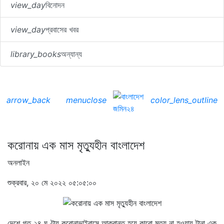
view_day
বিনোদন
view_day
প্রবাসের খবর
library_books
অন্যান্য
arrow_back
menu
close
color_lens_outline
করোনায় এক মাস মৃত্যুহীন বাংলাদেশ
অনলাইন
শুক্রবার, ২০ মে ২০২২ ০৫:০৫:০০
দেশে গত ২৪ ঘণ্টায় করোনাভাইরাসে আক্রান্ত হয়ে কারো মৃত্যু না হওয়ায় টানা এক