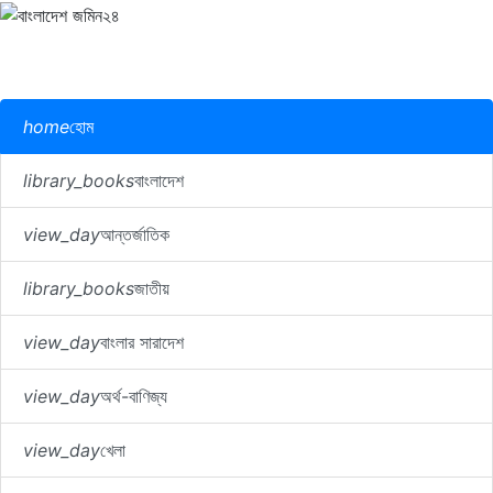
home
হোম
library_books
বাংলাদেশ
view_day
আন্তর্জাতিক
library_books
জাতীয়
view_day
বাংলার সারাদেশ
view_day
অর্থ-বাণিজ্য
view_day
খেলা