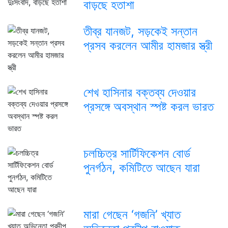
বাড়ছে হতাশা
তীব্র যানজট, সড়কেই সন্তান
প্রসব করলেন আমীর হামজার স্ত্রী
শেখ হাসিনার বক্তব্য দেওয়ার
প্রসঙ্গে অবস্থান স্পষ্ট করল ভারত
চলচ্চিত্র সার্টিফিকেশন বোর্ড
পুনর্গঠন, কমিটিতে আছেন যারা
মারা গেছেন ‘গজনি’ খ্যাত