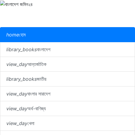
home
হোম
library_books
বাংলাদেশ
view_day
আন্তর্জাতিক
library_books
জাতীয়
view_day
বাংলার সারাদেশ
view_day
অর্থ-বাণিজ্য
view_day
খেলা