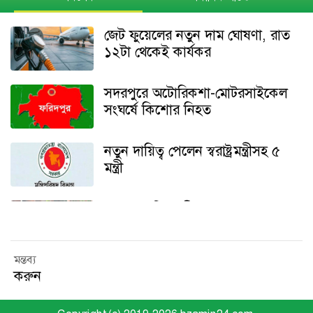
জেট ফুয়েলের নতুন দাম ঘোষণা, রাত
১২টা থেকেই কার্যকর
সদরপুরে অটোরিকশা-মোটরসাইকেল
সংঘর্ষে কিশোর নিহত
নতুন দায়িত্ব পেলেন স্বরাষ্ট্রমন্ত্রীসহ ৫
মন্ত্রী
সদরপুরে কিশোরীকে অপহরণের পর
সংঘবদ্ধ ধর্ষণ, আসামিদের গ্রেপ্তারের
দাবিতে মানববন্ধন
মন্তব্য
করুন
ঈদে মিলাদুন্নবীতে টানা ৩ দিনের ছুটি