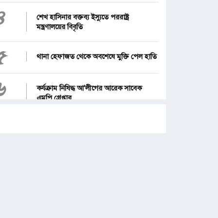
৪
শেখ হাসিনার বক্তব্য ইস্যুতে পররাষ্ট্র
মন্ত্রণালয়ের বিবৃতি
৫
থানা হেফাজত থেকে অবশেষে মুক্তি পেল হাতি
৬
কর্যক্রাম নিষিদ্ধ আ'লীগের আরেক সাবেক
এমপি গ্রেপ্তার
৭
১২ জেলার জন্য দুঃসংবাদ
৮
জনগণ পরিবর্তন চেয়েছে বলেই জুলাই
আন্দোলন সফল : প্রধানমন্ত্রী
৯
পে স্কেল নিয়ে নতুন দুঃসংবাদ, বাড়ছে হতাশা