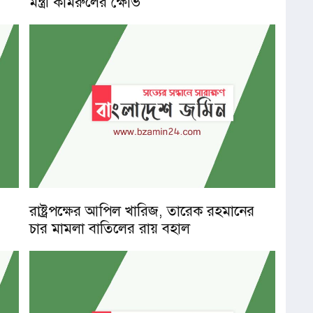
মন্ত্রী কামরুলের ক্ষোভ
রাষ্ট্রপক্ষের আপিল খারিজ, তারেক রহমানের
চার মামলা বাতিলের রায় বহাল