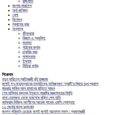
রাজনীতি
বাংলার সারাদেশ
অর্থ-বাণিজ্য
খেলা
বিনোদন
প্রবাসের খবর
অন্যান্য
জীবনধারা
বিজ্ঞান ও প্রযুক্তি
মতামত
পাঠকের কলাম
চাকরির খবর
সাক্ষাৎকার
ইসলাম
মিডিয়া কর্নার
শিরোনাম
নতুন দায়িত্বে প্রতিমন্ত্রী ববি হাজ্জাজ
জুলাই গণ-অভ্যুত্থানের তথ্যচিত্রে অনিচ্ছাকৃত ‘ত্রুটি’র বিষয়ে দুঃখ প্রকাশ
মাগুরায় সাকিব আল হাসানের বাড়িতে আগুন
শেখ হাসিনার বক্তব্য ইস্যুতে পররাষ্ট্র মন্ত্রণালয়ের বিবৃতি
থানা হেফাজত থেকে অবশেষে মুক্তি পেল হাতি
কর্যক্রাম নিষিদ্ধ আ'লীগের আরেক সাবেক এমপি গ্রেপ্তার
১২ জেলার জন্য দুঃসংবাদ
জনগণ পরিবর্তন চেয়েছে বলেই জুলাই আন্দোলন সফল : প্রধানমন্ত্রী