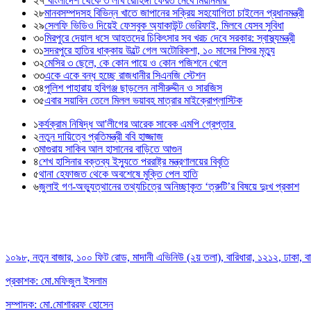
২৭
‘বাংলাদেশ থেকে ৩ লাখ রোহিঙ্গা ফেরত নেবে মিয়ানমার’
২৮
মানবসম্পদসহ বিভিন্ন খাতে জাপানের সক্রিয় সহযোগিতা চাইলেন প্রধানমন্ত্রী
২৯
সেলফি ভিডিও দিয়েই ফেসবুক অ্যাকাউন্ট ভেরিফাই, মিলবে যেসব সুবিধা
৩০
মিরপুরে দেয়াল ধসে আহতদের চিকিৎসার সব খরচ দেবে সরকার: স্বাস্থ্যমন্ত্রী
৩১
সদরপুরে হাতির ধাক্কায় উল্টে গেল অটোরিকশা, ১০ মাসের শিশুর মৃত্যু
৩২
মেসির ৩ ছেলে, কে কোন পায়ে ও কোন পজিশনে খেলে
৩৩
একে একে বন্ধ হচ্ছে রাজধানীর সিএনজি স্টেশন
৩৪
পুলিশ পাহারায় হবিগঞ্জ ছাড়লেন নাসীরুদ্দীন ও সারজিস
৩৫
এবার সয়াবিন তেলে মিলল ভয়াবহ মাত্রার মাইক্রোপ্লাস্টিক
১
কর্যক্রাম নিষিদ্ধ আ'লীগের আরেক সাবেক এমপি গ্রেপ্তার
২
নতুন দায়িত্বে প্রতিমন্ত্রী ববি হাজ্জাজ
৩
মাগুরায় সাকিব আল হাসানের বাড়িতে আগুন
৪
শেখ হাসিনার বক্তব্য ইস্যুতে পররাষ্ট্র মন্ত্রণালয়ের বিবৃতি
৫
থানা হেফাজত থেকে অবশেষে মুক্তি পেল হাতি
৬
জুলাই গণ-অভ্যুত্থানের তথ্যচিত্রে অনিচ্ছাকৃত ‘ত্রুটি’র বিষয়ে দুঃখ প্রকাশ
১০৯৮, নতুন বাজার, ১০০ ফিট রোড, মাদানী এভিনিউ (২য় তলা), বারিধারা, ১২১২, ঢাকা, 
প্রকাশক: মো.মফিজুল ইসলাম
সম্পাদক: মো.মোশাররফ হোসেন