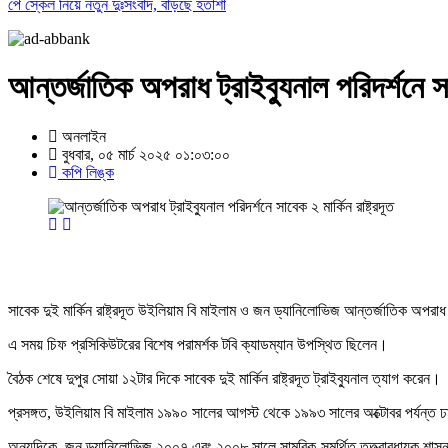
পে স্কেল নিয়ে নতুন দুঃসংবাদ, বাড়ছে হতাশা
আন্তর্জাতিক অপরাধ ট্রাইব্যুনাল পরিদর্শনে সাব
অনলাইন
বুধবার, ০৫ মার্চ ২০২৫ ০১:০৩:০০
কপি লিঙ্ক
সাবেক দুই মার্কিন রাষ্ট্রদূত উইলিয়াম বি মাইলাম ও জন ড্যানিলোভিজ আন্তর্জাতিক অপরাধ
এ সময় চিফ প্রসিকিউটরের বিশেষ পরামর্শক টবি ক্যাডম্যান উপস্থিত ছিলেন।
বৈঠক শেষে দুপুর সোয়া ১২টার দিকে সাবেক দুই মার্কিন রাষ্ট্রদূত ট্রাইব্যুনাল ত্যাগ করেন।
প্রসঙ্গত, উইলিয়াম বি মাইলাম ১৯৯০ সালের আগস্ট থেকে ১৯৯৩ সালের অক্টোবর পর্যন্ত 
অন্যদিকে, জন ড্যানিলোভিজ ২০০৭ এবং ২০০৮ সালে সামরিক-সমর্থিত তত্ত্বাবধায়ক শাসনা