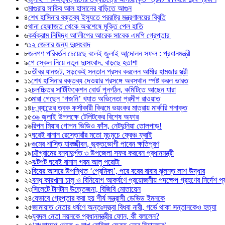
৩
মাগুরায় সাকিব আল হাসানের বাড়িতে আগুন
৪
শেখ হাসিনার বক্তব্য ইস্যুতে পররাষ্ট্র মন্ত্রণালয়ের বিবৃতি
৫
থানা হেফাজত থেকে অবশেষে মুক্তি পেল হাতি
৬
কর্যক্রাম নিষিদ্ধ আ'লীগের আরেক সাবেক এমপি গ্রেপ্তার
৭
১২ জেলার জন্য দুঃসংবাদ
৮
জনগণ পরিবর্তন চেয়েছে বলেই জুলাই আন্দোলন সফল : প্রধানমন্ত্রী
৯
পে স্কেল নিয়ে নতুন দুঃসংবাদ, বাড়ছে হতাশা
১০
তীব্র যানজট, সড়কেই সন্তান প্রসব করলেন আমীর হামজার স্ত্রী
১১
শেখ হাসিনার বক্তব্য দেওয়ার প্রসঙ্গে অবস্থান স্পষ্ট করল ভারত
১২
চলচ্চিত্র সার্টিফিকেশন বোর্ড পুনর্গঠন, কমিটিতে আছেন যারা
১৩
মারা গেছেন ‘গজনি’ খ্যাত অভিনেতা প্রদীপ রাওয়াত
১৪
৮ ব্র্যান্ডের ত্বক ফর্সাকারী ক্রিমে ভয়ংকর মাত্রায় মার্কারি শনাক্ত
১৫
৩৬ জুলাই উপলক্ষে টেলিটকের বিশেষ অফার
১৬
রিপন মিয়ার গোপন ভিডিও ফাঁস, নেটদুনিয়া তোলপাড়!
১৭
ঘরেই বানান রেস্তোরাঁর মতো মুচমুচে ফ্রেঞ্চ ফ্রাই
১৮
গুমের শাস্তি যাবজ্জীবন, ভুক্তভোগী পাবেন ক্ষতিপূরণ
১৯
চট্টগ্রামের বন্যাদুর্গত ৩ উপজেলা সফর করবেন প্রধানমন্ত্রী
২০
ঝটপট ঘরেই বানান গরম আলু পরোটা
২১
বিয়ের আসরে উপস্থিত ‘প্রেমিকা’, পরে বরের বাবার ঝুলন্ত লাশ উদ্ধার
২২
বন্ধ কারখানা চালু ও বিনিয়োগ আকর্ষণে প্রয়োজনীয় পদক্ষেপ গ্রহণের নির্দেশ প্রধ
২৩
সিলেটে টানটান উত্তেজনা, বিজিবি মোতায়েন
২৪
যেভাবে গ্রেপ্তার করা হয় শীর্ষ সন্ত্রাসী ডেভিড ইমনকে
২৫
জামায়াত নেতার ধর্ষণে অন্তঃসত্ত্বা বিধবা নারী, গর্ভে থাকা সন্তানকেও হত্যা
২৬
যুবদল নেতা নয়নকে প্রধানমন্ত্রীর ফোন, কী বললেন?