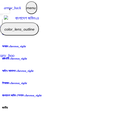
menu
arrow_back
বাংলাদেশ
×
y
color_lens_outline
বাংলাদেশ
chevron_right
অপরাধ
chevron_right
brary_books
রাজধানী
chevron_right
আইন-আদালত
chevron_right
শিক্ষাঙ্গন
chevron_right
বাংলাদেশ জমিন স্পেশাল
chevron_right
জাতীয়