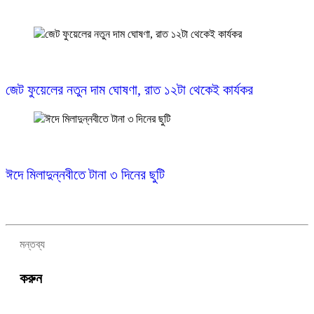
নতুন দায়িত্ব পেলেন স্বরাষ্ট্রমন্ত্রীসহ ৫ মন্ত্রী
জেট ফুয়েলের নতুন দাম ঘোষণা, রাত ১২টা থেকেই কার্যকর
সদরপুরে কিশোরীকে অপহরণের পর সংঘবদ্ধ ধর্ষণ, আসামিদের
গ্রেপ্তারের দাবিতে মানববন্ধন
ঈদে মিলাদুন্নবীতে টানা ৩ দিনের ছুটি
মন্তব্য
ঈদে মিলাদুন্নবীতে টানা ৩ দিনের ছুটি
সালমান শাহ হত্যা মামলায় ডন আটক
করুন