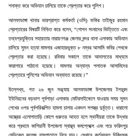
শনাক্ত করে অভিযান চালিয়ে তাকে গ্রেপ্তার করে পুলিশ।
আলফাডাঙ্গা থানার ভারপ্রাপ্ত কর্মকর্তা (ওসি) ফকির তাইজুর রহমান
গ্রেপ্তারের বিষয়টি নিশ্চিত করে বলেন, “গোপন সংবাদের ভিত্তিতে এবং
তথ্যপ্রযুক্তির সহায়তায় নারায়ণগঞ্জ জেলার বন্দর থানা এলাকায় অভিযান
চালিয়ে সুমন হত্যা মামলার এজাহারভুক্ত ৮ নম্বর আসামি কবির শেখকে
গ্রেপ্তার করা হয়েছে। রবিবার সকালে তাকে আদালতের মাধ্যমে
কারাগারে পাঠানো হয়েছে। মামলার অন্যান্য পলাতক আসামিদের
গ্রেপ্তারে পুলিশের অভিযান অব্যাহত রয়েছে।”
উল্লেখ্য, গত ২৬ জুন সন্ধ্যায় আলফাডাঙ্গা উপজেলার টগরবন্দ
ইউনিয়নের বড়ভাগ পূর্বপাড়া এলাকায় মোটরসাইকেলে যাওয়ার সময় সুমন
শেখের ওপর পূর্বপরিকল্পিত হামলা চালায় একদল সশস্ত্র দুর্বৃত্ত। ধারালো
অস্ত্রের এলোপাতাড়ি কোপে গুরুতর আহত হলে স্থানীয়রা তাকে উদ্ধার
করে প্রথমে কাশিয়ানী উপজেলা স্বাস্থ্য কমপ্লেক্সে এবং পরে ফরিদপুর
মেডিকেল কলেজ হাসপাতালে নিয়ে যান। সেখানে কর্তব্যরত চিকিৎসক