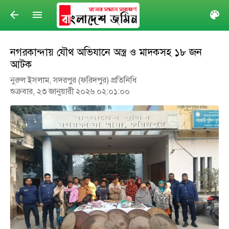
arrow_back
menu
col
নগরকান্দায় যৌথ অভিযানে অস্ত্র ও মাদকসহ ১৮ জন
আটক
নুরুল ইসলাম, সদরপুর (ফরিদপুর) প্রতিনিধি
শুক্রবার, ২৩ জানুয়ারী ২০২৬ ০২:০১:০০