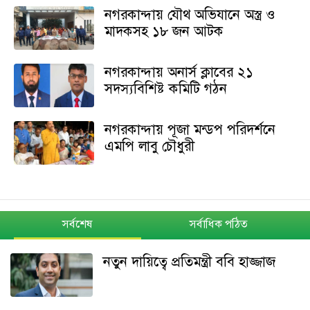
নগরকান্দায় যৌথ অভিযানে অস্ত্র ও
মাদকসহ ১৮ জন আটক
নগরকান্দায় অনার্স ক্লাবের ২১
সদস্যবিশিষ্ট কমিটি গঠন
নগরকান্দায় পূজা মন্ডপ পরিদর্শনে
এমপি লাবু চৌধুরী
সর্বশেষ
সর্বাধিক পঠিত
নতুন দায়িত্বে প্রতিমন্ত্রী ববি হাজ্জাজ