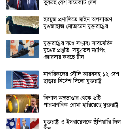
ঝুঁকছে বেশ কয়েকটি দেশ
হরমুজ প্রণালিতে মাইন অপসারণে
যুদ্ধজাহাজ মোতায়েন যুক্তরাষ্ট্রের
যুক্তরাষ্ট্রের সঙ্গে সম্ভাব্য সাবমেরিন
যুদ্ধের প্রস্তুতি, সমুদ্রতল ম্যাপিং
জোরদার করছে চীন
নাগরিকদের সৌদি আরবসহ ১২ দেশ
ছাড়ার নির্দেশ দিলো যুক্তরাষ্ট্র
বিশাল অস্ত্রভাণ্ডার থেকে ৬টি
পারমাণবিক বোমা হারিয়েছে যুক্তরাষ্ট্র
যুক্তরাষ্ট্র ও ইসরায়েলকে হুঁশিয়ারি দিল
চীন