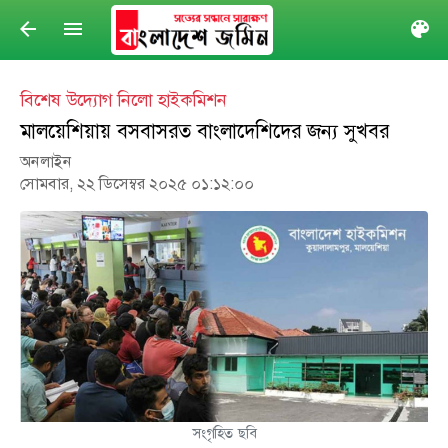
arrow_back
menu
col
বিশেষ উদ্যোগ নিলো হাইকমিশন
মালয়েশিয়ায় বসবাসরত বাংলাদেশিদের জন্য সুখবর
অনলাইন
সোমবার, ২২ ডিসেম্বর ২০২৫ ০১:১২:০০
সংগৃহিত ছবি