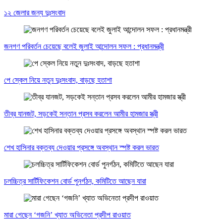
১২ জেলার জন্য দুঃসংবাদ
জনগণ পরিবর্তন চেয়েছে বলেই জুলাই আন্দোলন সফল : প্রধানমন্ত্রী
পে স্কেল নিয়ে নতুন দুঃসংবাদ, বাড়ছে হতাশা
তীব্র যানজট, সড়কেই সন্তান প্রসব করলেন আমীর হামজার স্ত্রী
শেখ হাসিনার বক্তব্য দেওয়ার প্রসঙ্গে অবস্থান স্পষ্ট করল ভারত
চলচ্চিত্র সার্টিফিকেশন বোর্ড পুনর্গঠন, কমিটিতে আছেন যারা
মারা গেছেন ‘গজনি’ খ্যাত অভিনেতা প্রদীপ রাওয়াত