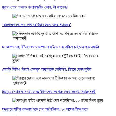
যুবদল নেতা নয়নকে প্রধানমন্ত্রীর ফোন, কী বললেন?
‘বাংলাদেশ থেকে ৩ লাখ রোহিঙ্গা ফেরত নেবে মিয়ানমার’
মানবসম্পদসহ বিভিন্ন খাতে জাপানের সক্রিয় সহযোগিতা চাইলেন প্রধানমন্ত্রী
সেলফি ভিডিও দিয়েই ফেসবুক অ্যাকাউন্ট ভেরিফাই, মিলবে যেসব সুবিধা
মিরপুরে দেয়াল ধসে আহতদের চিকিৎসার সব খরচ দেবে সরকার: স্বাস্থ্যমন্ত্রী
সদরপুরে হাতির ধাক্কায় উল্টে গেল অটোরিকশা, ১০ মাসের শিশুর মৃত্যু