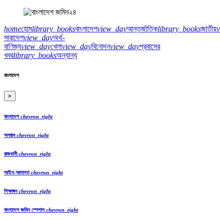
home
হোম
library_books
বাংলাদেশ
view_day
আন্তর্জাতিক
library_books
জাতীয়
সারাদেশ
view_day
অর্থ-
বাণিজ্য
view_day
খেলা
view_day
বিনোদন
view_day
প্রবাসের
খবর
library_books
অন্যান্য
বাংলাদেশ
×
বাংলাদেশ
chevron_right
অপরাধ
chevron_right
রাজধানী
chevron_right
আইন-আদালত
chevron_right
শিক্ষাঙ্গন
chevron_right
বাংলাদেশ জমিন স্পেশাল
chevron_right