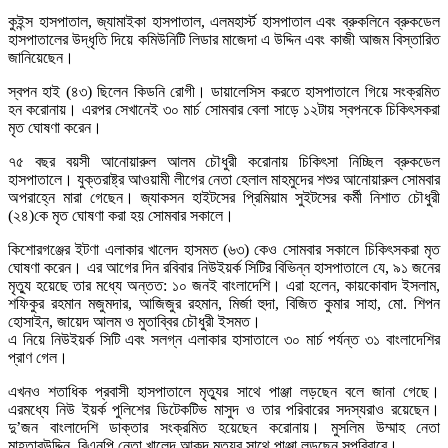
কুইন্স হাসপাতাল, জ্যামাইকা হাসপাতাল, এলমহার্স্ট হাসপাতাল এবং ব্রুকলিনে ব্রুকডেল
হাসপাতালের উদ্ধৃতি দিয়ে কমিউনিটি লিডার মাজেদা এ উদ্দিন এবং কাজী আজম বিস্তারিত
জানিয়েছেন।
স্বপন হাই (৪৩) ছিলেন কিডনি রোগী। ডায়ালেসিস করতে হাসপাতালে গিয়ে সংক্রমিত
হন করোনায়। এরপর সেখানেই ৩০ মার্চ সোমবার বেলা সাড়ে ১২টায় স্বপনকে চিকিৎসকরা
মৃত ঘোষণা করেন।
৭৫ বছর বয়সী আনোয়ারুল আলম চৌধুরী করোনায় চিকিৎসা নিচ্ছিল ব্রুকডেল
হাসপাতালে। যুক্তরাষ্ট্র আওয়ামী লীগের নেতা হেলাল মাহমুদের শশুর আনোয়ারুল সোমবার
অপরাহ্নে মারা গেছেন। জ্যাকসন হাইটসের প্রিমিয়াম সুইটসের কর্মী নিশাত চৌধুরী
(২৪)কে মৃত ঘোষণা করা হয় সোমবার সকালে।
কিশোরগঞ্জের ইটণা এলাকার খালেদ হাসমত (৬৩) কেও সোমবার সকালে চিকিৎসকরা মৃত
ঘোষণা করেন। এর আগের দিন রবিবার নিউইয়র্ক সিটির বিভিন্ন হাসপাতালে যে, ৯১ জনের
মৃত্যু হয়েছে তার মধ্যে অন্তত: ১০ জনই বাংলাদেশি। এরা হলেন, কায়কোবাদ ইসলাম,
শফিকুর রহমান মজুমদার, আজিজুর রহমান, মির্জা হুদা, বিজিত কুমার সাহা, মো. শিপন
হোসাইন, জায়েদ আলম ও মুতাব্বির চৌধুরী ইসমত।
এ নিয়ে নিউইয়র্ক সিটি এবং সলগ্ন এলাকার হাসাতালে ৩০ মার্চ পর্যন্ত ৩১ বাংলাদেশির
প্রাণ গেল।
এখনও শতাধিক প্রবাসী হাসপাতালে মৃত্যুর সাথে পাঞ্জা লড়ছেন বলে জানা গেছে।
এরমধ্যে নিউ ইয়র্ক পুলিশের ডিটেকটিভ মাসুদ ও তার পরিবারের সদস্যরাও রয়েছেন।
দু’জন বাংলাদেশি ডাক্তার সংক্রমিত হয়েছেন করোনায়। মুসলিম উম্মাহ নেতা
মাহতাবউদ্দিন, বিএনপি নেতা খালেদ আকন্দ মৃত্যুর সাথে পাঞ্জা লড়ছেন সপরিবারে।