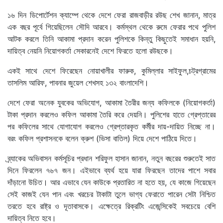
১৬ দিন ডিপোর্টেশন ক্যাম্পে থেকে দেশে ফেরা রাজবাড়ীর রউছ শেখ জানান, মাত্র
এক বছর পূর্বে গিয়েছিলেন সৌদি আরবে। কর্মস্থল থেকে রুমে ফেরার পথে পুলিশ
আটক করলে তিনি আকামা প্রদান করেন পুলিশকে কিন্তু কিছুতেই সমাধান হয়নি,
দায়িত্ব নেয়নি নিয়োগকর্তা সেকারনেই দেশে ফিরতে হলো রউছকে।
একই সাথে দেশে ফিরেছেন নোয়াখালীর ফারুক, কুমিল্লার সাইফুল,চট্রগ্রামের
তাসলিম আরিফ, পাবনার জুয়েল শেখসহ ১৩২ বাংলাদেশি।
দেশে ফেরা অনেক যুবকের অভিযোগ, আকামা তৈরীর জন্য কফিলকে (নিয়োগকর্তা)
টাকা প্রদান করলেও কফিল আকামা তৈরি করে দেয়নি। পুলিশের হাতে গ্রেপ্তারের
পর কফিলের সাথে যোগাযোগ করলেও গ্রেপ্তারকৃত কর্মীর দায়-দায়িত নিচ্ছে না।
বরং কফিল প্রশাসনকে বলেন ক্রুশ (ভিসা বাতিল) দিয়ে দেশে পাঠিয়ে দিতে।
ব্র্যাকের অভিবাসন কর্মসূচির প্রধান শরিফুল হাসান জানান, নতুন বছরের শুরুতেই সাত
দিনে ফিরলেন ৭৬৭ জন। এইভাবে ব্যর্থ হয়ে যারা ফিরছেন তাদের পাশে সবার
দাঁড়ানো উচিত। আর এভাবে যেন কাউকে প্রতারিত না হতে হয়, যে কাজে গিয়েছেন
সেই কাজই যেন পান এবং খরচের টাকাটা তুলে ভাগ্য ফেরাতে পারেন সেটা নিশ্চিত
তরতে হবে রাষ্ট্র ও দূতাবাসকে। এক্ষেত্রে রিক্রটিং এজেন্সিকেই সবচেয়ে বেশি
দায়িত্ব নিতে হবে।