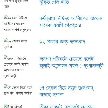
মুক্তি পেল হাতি
কর্যক্রাম নিষিদ্ধ আ'লীগের আরেক
সাবেক এমপি গ্রেপ্তার
১২ জেলার জন্য দুঃসংবাদ
জনগণ পরিবর্তন চেয়েছে বলেই
জুলাই আন্দোলন সফল : প্রধানমন্ত্রী
পে স্কেল নিয়ে নতুন দুঃসংবাদ,
বাড়ছে হতাশা
তীব্র যানজট, সড়কেই সন্তান