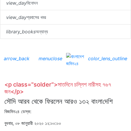
view_day
বিনোদন
view_day
প্রবাসের খবর
library_books
অন্যান্য
arrow_back
menu
close
color_lens_outline
<p class="solder">সাত‌দিনে চল্লিশ নারীসহ ৭৬৭
জন</p>
সৌদি আরব থেকে ফিরলেন আরও ১৩২ বাংলা‌দে‌শি
বিজমিন২৪ ডেস্ক:
বুধবার, ০৮ জানুয়ারী ২০২০ ১২:০০:০০