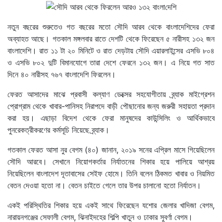
নতুন বছরের শুরুতেও গত বছরের মতো সৌদি আরব থেকে বাংলাদেশিদের ফেরা
অব্যাহত আছে। গতকাল মঙ্গলবার রাতে দেশটি থেকে ফিরেছেন ৫ নারীসহ ১৩২ জন
বাংলাদেশি। রাত ১১ টা ২০ মিনিটে ও রাত দেড়টায় সৌদি এয়ারলাইন্সের এসভি ৮০৪
ও এসভি ৮০২ দুটি বিমানযোগে তারা দেশে ফেরনে ১৩২ জন। এ নিয়ে গত সাত
দিনে ৪০ নারীসহ ৭৬৭ বাংলাদেশি ফিরলেন।
ফেরত আসাদের মাঝে প্রবাসী কল্যাণ ডেক্সের সহযোগীতায় ব্র্যাক মাইগ্রেশন
প্রোগ্রাম থেকে খাবার-পানিসহ নিরাপদে বাড়ী পৌছানোর জন্য জরুরী সহায়তা প্রদান
করা হয়। এছাড়া বিদেশ থেকে ফেরা মানুষদের কাউন্সিলিং ও আর্থিকভাবে
পুনরেকত্রীকরণের কর্মসূচি নিয়েছে ব্র্যাক।
গতকাল ফেরত আসা নুর বেগম (৪০) জানান, ২০১৯ সনের এপ্রিল মাসে গিয়েছিলেন
সৌদি আরবে। সেখানে নিয়োগকর্তার নির্যাতনের শিকার হয়ে পালিয়ে আশ্রয়
নিয়েছিলেন বাংলাদেশ দূতাবাসের সেইফ হোমে। তিনি বলেন ঠিকমত খাবার ও নিয়মিত
বেতন দেওয়া হতো না। বেতন চাইতে গেলে তার উপর চালানো হতো নির্যাতন।
একই পরিস্থিতির শিকার হয়ে একই সাথে ফিরেছেন যশোর জেলার খাদিজা বেগম,
নারায়নগঞ্জের সেফালী বেগম, ঝিনাইদহের শিল্পি খাতুন ও ঢাকার সুবর্ণা বেগম।