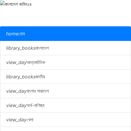
home
হোম
library_books
বাংলাদেশ
view_day
আন্তর্জাতিক
library_books
জাতীয়
view_day
বাংলার সারাদেশ
view_day
অর্থ-বাণিজ্য
view_day
খেলা