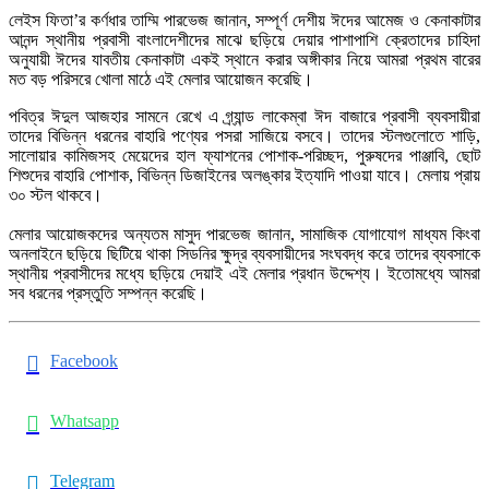
লেইস ফিতা’র কর্ণধার তাম্মি পারভেজ জানান, সম্পূর্ণ দেশীয় ঈদের আমেজ ও কেনাকাটার
আনন্দ স্থানীয় প্রবাসী বাংলাদেশীদের মাঝে ছড়িয়ে দেয়ার পাশাপাশি ক্রেতাদের চাহিদা
অনুযায়ী ঈদের যাবতীয় কেনাকাটা একই স্থানে করার অঙ্গীকার নিয়ে আমরা প্রথম বারের
মত বড় পরিসরে খোলা মাঠে এই মেলার আয়োজন করেছি।
পবিত্র ঈদুল আজহার সামনে রেখে এ গ্র্যান্ড লাকেম্বা ঈদ বাজারে প্রবাসী ব্যবসায়ীরা
তাদের বিভিন্ন ধরনের বাহারি পণ্যের পসরা সাজিয়ে বসবে। তাদের স্টলগুলোতে শাড়ি,
সালোয়ার কামিজসহ মেয়েদের হাল ফ্যাশনের পোশাক-পরিচ্ছদ, পুরুষদের পাঞ্জাবি, ছোট
শিশুদের বাহারি পোশাক, বিভিন্ন ডিজাইনের অলঙ্কার ইত্যাদি পাওয়া যাবে। মেলায় প্রায়
৩০ স্টল থাকবে।
মেলার আয়োজকদের অন্যতম মাসুদ পারভেজ জানান, সামাজিক যোগাযোগ মাধ্যম কিংবা
অনলাইনে ছড়িয়ে ছিটিয়ে থাকা সিডনির ক্ষুদ্র ব্যবসায়ীদের সংঘবদ্ধ করে তাদের ব্যবসাকে
স্থানীয় প্রবাসীদের মধ্যে ছড়িয়ে দেয়াই এই মেলার প্রধান উদ্দেশ্য। ইতোমধ্যে আমরা
সব ধরনের প্রস্তুতি সম্পন্ন করেছি।
Facebook
Whatsapp
Telegram