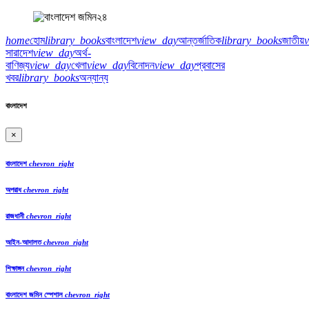
home
হোম
library_books
বাংলাদেশ
view_day
আন্তর্জাতিক
library_books
জাতীয়
সারাদেশ
view_day
অর্থ-
বাণিজ্য
view_day
খেলা
view_day
বিনোদন
view_day
প্রবাসের
খবর
library_books
অন্যান্য
বাংলাদেশ
×
বাংলাদেশ
chevron_right
অপরাধ
chevron_right
রাজধানী
chevron_right
আইন-আদালত
chevron_right
শিক্ষাঙ্গন
chevron_right
বাংলাদেশ জমিন স্পেশাল
chevron_right