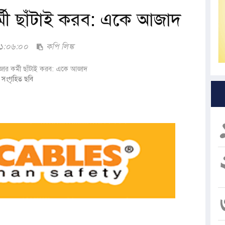
মী ছাঁটাই করব: একে আজাদ
০১:০৬:০০
কপি লিঙ্ক
সংগৃহিত ছবি