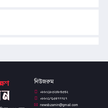
নিউজরুম
+৮৮০১৮৫২৪৮৩৫৩২
+৮৮০১৭১৫৪৭৭৭২৭
newsbzamin@gmail.com