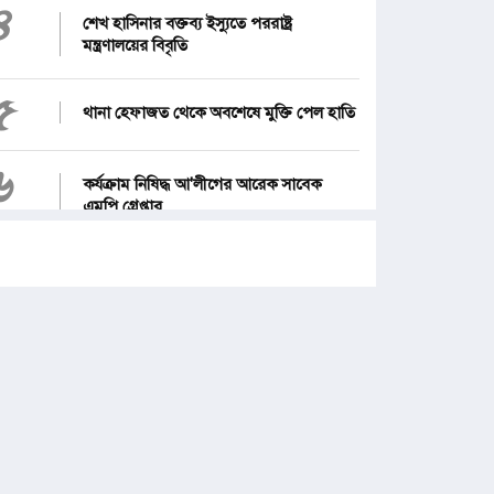
৪
শেখ হাসিনার বক্তব্য ইস্যুতে পররাষ্ট্র
মন্ত্রণালয়ের বিবৃতি
৫
থানা হেফাজত থেকে অবশেষে মুক্তি পেল হাতি
৬
কর্যক্রাম নিষিদ্ধ আ'লীগের আরেক সাবেক
এমপি গ্রেপ্তার
৭
১২ জেলার জন্য দুঃসংবাদ
৮
জনগণ পরিবর্তন চেয়েছে বলেই জুলাই
আন্দোলন সফল : প্রধানমন্ত্রী
৯
পে স্কেল নিয়ে নতুন দুঃসংবাদ, বাড়ছে হতাশা