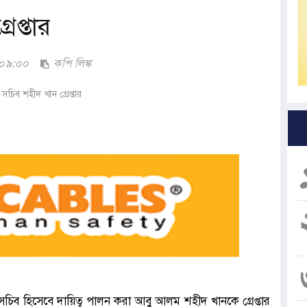
েপ্তার
:০৯:০০
কপি লিঙ্ক
সচিব হিসেবে দায়িত্ব পালন করা আবু আলম শহীদ খানকে গ্রেপ্তার