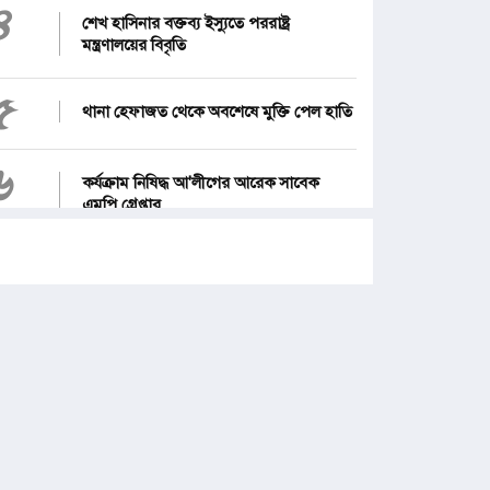
৪
শেখ হাসিনার বক্তব্য ইস্যুতে পররাষ্ট্র
মন্ত্রণালয়ের বিবৃতি
৫
থানা হেফাজত থেকে অবশেষে মুক্তি পেল হাতি
৬
কর্যক্রাম নিষিদ্ধ আ'লীগের আরেক সাবেক
এমপি গ্রেপ্তার
৭
১২ জেলার জন্য দুঃসংবাদ
৮
জনগণ পরিবর্তন চেয়েছে বলেই জুলাই
আন্দোলন সফল : প্রধানমন্ত্রী
৯
পে স্কেল নিয়ে নতুন দুঃসংবাদ, বাড়ছে হতাশা