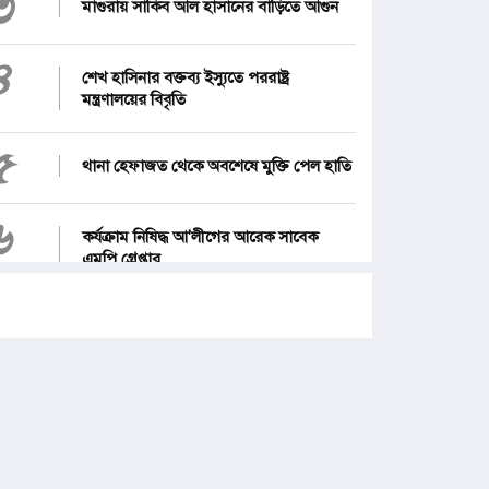
৩
মাগুরায় সাকিব আল হাসানের বাড়িতে আগুন
৪
শেখ হাসিনার বক্তব্য ইস্যুতে পররাষ্ট্র
মন্ত্রণালয়ের বিবৃতি
৫
থানা হেফাজত থেকে অবশেষে মুক্তি পেল হাতি
৬
কর্যক্রাম নিষিদ্ধ আ'লীগের আরেক সাবেক
এমপি গ্রেপ্তার
৭
১২ জেলার জন্য দুঃসংবাদ
৮
জনগণ পরিবর্তন চেয়েছে বলেই জুলাই
আন্দোলন সফল : প্রধানমন্ত্রী
৯
পে স্কেল নিয়ে নতুন দুঃসংবাদ, বাড়ছে হতাশা