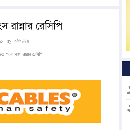
স রান্নার রেসিপি
০০
কপি লিঙ্ক