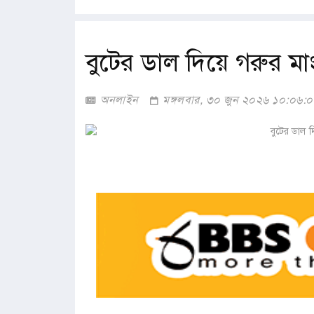
বুটের ডাল দিয়ে গরুর মাং
অনলাইন
মঙ্গলবার, ৩০ জুন ২০২৬ ১০:০৬: