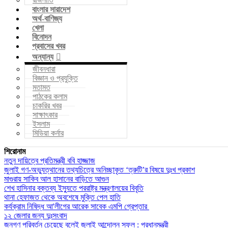
বাংলার সারাদেশ
অর্থ-বাণিজ্য
খেলা
বিনোদন
প্রবাসের খবর
অন্যান্য
জীবনধারা
বিজ্ঞান ও প্রযুক্তি
মতামত
পাঠকের কলাম
চাকরির খবর
সাক্ষাৎকার
ইসলাম
মিডিয়া কর্নার
শিরোনাম
নতুন দায়িত্বে প্রতিমন্ত্রী ববি হাজ্জাজ
জুলাই গণ-অভ্যুত্থানের তথ্যচিত্রে অনিচ্ছাকৃত ‘ত্রুটি’র বিষয়ে দুঃখ প্রকাশ
মাগুরায় সাকিব আল হাসানের বাড়িতে আগুন
শেখ হাসিনার বক্তব্য ইস্যুতে পররাষ্ট্র মন্ত্রণালয়ের বিবৃতি
থানা হেফাজত থেকে অবশেষে মুক্তি পেল হাতি
কর্যক্রাম নিষিদ্ধ আ'লীগের আরেক সাবেক এমপি গ্রেপ্তার
১২ জেলার জন্য দুঃসংবাদ
জনগণ পরিবর্তন চেয়েছে বলেই জুলাই আন্দোলন সফল : প্রধানমন্ত্রী