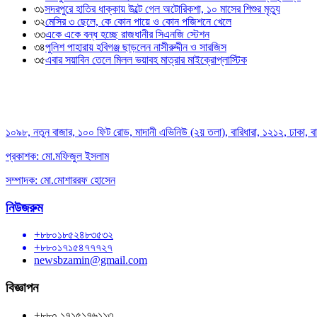
৩১
সদরপুরে হাতির ধাক্কায় উল্টে গেল অটোরিকশা, ১০ মাসের শিশুর মৃত্যু
৩২
মেসির ৩ ছেলে, কে কোন পায়ে ও কোন পজিশনে খেলে
৩৩
একে একে বন্ধ হচ্ছে রাজধানীর সিএনজি স্টেশন
৩৪
পুলিশ পাহারায় হবিগঞ্জ ছাড়লেন নাসীরুদ্দীন ও সারজিস
৩৫
এবার সয়াবিন তেলে মিলল ভয়াবহ মাত্রার মাইক্রোপ্লাস্টিক
১০৯৮, নতুন বাজার, ১০০ ফিট রোড, মাদানী এভিনিউ (২য় তলা), বারিধারা, ১২১২, ঢাকা, 
প্রকাশক: মো.মফিজুল ইসলাম
সম্পাদক: মো.মোশাররফ হোসেন
নিউজরুম
+৮৮০১৮৫২৪৮৩৫৩২
+৮৮০১৭১৫৪৭৭৭২৭
newsbzamin@gmail.com
বিজ্ঞাপন
+৮৮০ ১৭১৫১৭৬১১৩