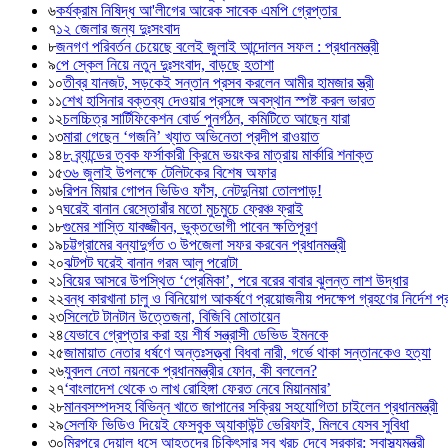
৬
কর্যক্রাম নিষিদ্ধ আ'লীগের আরেক সাবেক এমপি গ্রেপ্তার
৭
১২ জেলার জন্য দুঃসংবাদ
৮
জনগণ পরিবর্তন চেয়েছে বলেই জুলাই আন্দোলন সফল : প্রধানমন্ত্রী
৯
পে স্কেল নিয়ে নতুন দুঃসংবাদ, বাড়ছে হতাশা
১০
তীব্র যানজট, সড়কেই সন্তান প্রসব করলেন আমীর হামজার স্ত্রী
১১
শেখ হাসিনার বক্তব্য দেওয়ার প্রসঙ্গে অবস্থান স্পষ্ট করল ভারত
১২
চলচ্চিত্র সার্টিফিকেশন বোর্ড পুনর্গঠন, কমিটিতে আছেন যারা
১৩
মারা গেছেন ‘গজনি’ খ্যাত অভিনেতা প্রদীপ রাওয়াত
১৪
৮ ব্র্যান্ডের ত্বক ফর্সাকারী ক্রিমে ভয়ংকর মাত্রায় মার্কারি শনাক্ত
১৫
৩৬ জুলাই উপলক্ষে টেলিটকের বিশেষ অফার
১৬
রিপন মিয়ার গোপন ভিডিও ফাঁস, নেটদুনিয়া তোলপাড়!
১৭
ঘরেই বানান রেস্তোরাঁর মতো মুচমুচে ফ্রেঞ্চ ফ্রাই
১৮
গুমের শাস্তি যাবজ্জীবন, ভুক্তভোগী পাবেন ক্ষতিপূরণ
১৯
চট্টগ্রামের বন্যাদুর্গত ৩ উপজেলা সফর করবেন প্রধানমন্ত্রী
২০
ঝটপট ঘরেই বানান গরম আলু পরোটা
২১
বিয়ের আসরে উপস্থিত ‘প্রেমিকা’, পরে বরের বাবার ঝুলন্ত লাশ উদ্ধার
২২
বন্ধ কারখানা চালু ও বিনিয়োগ আকর্ষণে প্রয়োজনীয় পদক্ষেপ গ্রহণের নির্দেশ প্রধ
২৩
সিলেটে টানটান উত্তেজনা, বিজিবি মোতায়েন
২৪
যেভাবে গ্রেপ্তার করা হয় শীর্ষ সন্ত্রাসী ডেভিড ইমনকে
২৫
জামায়াত নেতার ধর্ষণে অন্তঃসত্ত্বা বিধবা নারী, গর্ভে থাকা সন্তানকেও হত্যা
২৬
যুবদল নেতা নয়নকে প্রধানমন্ত্রীর ফোন, কী বললেন?
২৭
‘বাংলাদেশ থেকে ৩ লাখ রোহিঙ্গা ফেরত নেবে মিয়ানমার’
২৮
মানবসম্পদসহ বিভিন্ন খাতে জাপানের সক্রিয় সহযোগিতা চাইলেন প্রধানমন্ত্রী
২৯
সেলফি ভিডিও দিয়েই ফেসবুক অ্যাকাউন্ট ভেরিফাই, মিলবে যেসব সুবিধা
৩০
মিরপুরে দেয়াল ধসে আহতদের চিকিৎসার সব খরচ দেবে সরকার: স্বাস্থ্যমন্ত্রী