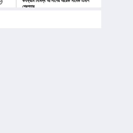
৬
কর্যক্রাম নিষিদ্ধ আ'লীগের আরেক সাবেক এমপি
গ্রেপ্তার
৭
১২ জেলার জন্য দুঃসংবাদ
৮
জনগণ পরিবর্তন চেয়েছে বলেই জুলাই আন্দোলন সফল
: প্রধানমন্ত্রী
৯
পে স্কেল নিয়ে নতুন দুঃসংবাদ, বাড়ছে হতাশা
১০
তীব্র যানজট, সড়কেই সন্তান প্রসব করলেন আমীর
হামজার স্ত্রী
১১
শেখ হাসিনার বক্তব্য দেওয়ার প্রসঙ্গে অবস্থান স্পষ্ট
করল ভারত