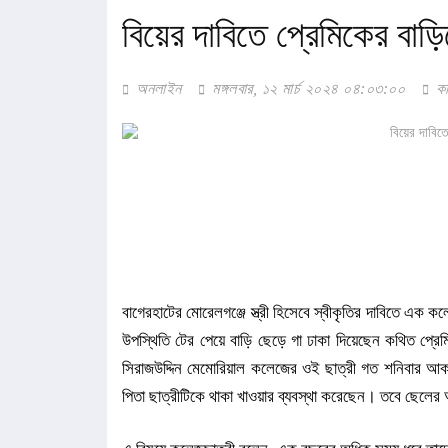
বিয়ের দাবিতে প্রেমিকের বাড়
১২ জেলার জন্য দুঃসংবাদ
জনগণ পরিবর্তন চেয়েছে বলেই জুলাই আন্দোলন
অনলাইন
মঙ্গলবার, ১২ মার্চ ২০২৪ ০৪:০৩:০০
কপ
পে স্কেল নিয়ে নতুন দুঃসংবাদ, বাড়ছে হতাশ
বাগেরহাটের মোরেলগঞ্জে স্ত্রী হিসেবে স্বীকৃতির দাবিতে এক 
উপস্থিতি টের পেয়ে বাড়ি ছেড়ে গা ঢাকা দিয়েছেন কথিত প্র
সিরাজউদ্দিন মেমোরিয়াল কলেজের ওই ছাত্রী গত শনিবার আক
পিতা ছাত্রীটিকে থাকা খাওয়ার ব্যবস্থা করেছেন। তবে ছেলের 