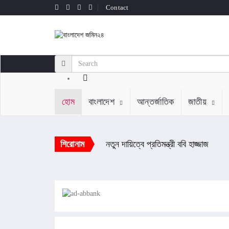
Contact
হোম
বাংলাদেশ
আন্তর্জাতিক
জাতীয়
শিরোনাম
নতুন দায়িত্বে প্রতিমন্ত্রী ববি হাজ্জাজ
জুলাই গণ-অভ্যুত্থানের তথ্যচিত্রে অনিচ্ছা
মাগুরায় সাকিব আল হাসানের বাড়িতে আগুন
শেখ হাসিনার বক্তব্য ইস্যুতে পররাষ্ট্র মন্ত্রণ
থানা হেফাজত থেকে অবশেষে মুক্তি পেল হা
কর্যক্রাম নিষিদ্ধ আ'লীগের আরেক সাবেক এ