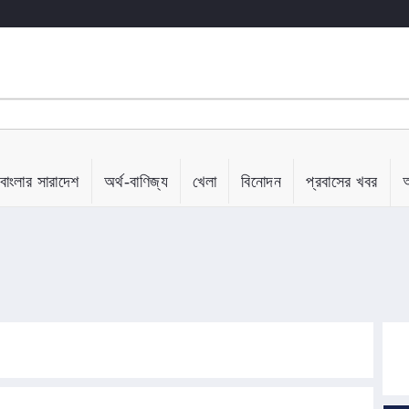
বাংলার সারাদেশ
অর্থ-বাণিজ্য
খেলা
বিনোদন
প্রবাসের খবর
অ
কৃত ‘ত্রুটি’র বিষয়ে দুঃখ প্রকাশ
ালয়ের বিবৃতি
তি
মপি গ্রেপ্তার